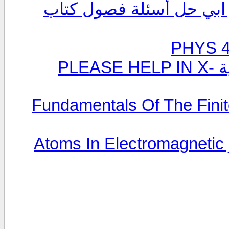
 ابي حل أسئلة فصول كتاب
مطلوب كتب عن ليزر الأشعة السنية PLEASE HELP IN X-
Fundamentals Of The Fini
كتاب هام جدا للمتخصص في الليزر Atoms In Electromagnetic