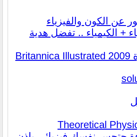
 عن الكون والفيزياء
ء + الكيمياء .. تفضل هدية
موسوعة العلوم البريطانية المصورة 2009 Britannica Illustrated
sol
ل
قراءة حتحس نفسك فيزيائي باذن