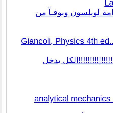
La
العامة لويلسون وبوفـآ من
G
!!!!!!!!!!!!!الكل يدخل
كاتب analytical mechanics by : Grant