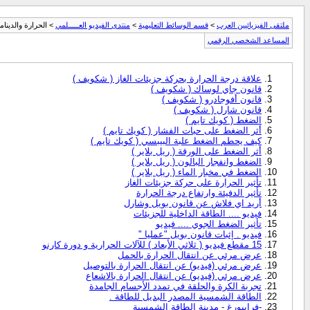
ملتقى الفيزيائيين العرب
>
قسم الوسائط التعليمية
>
منتدى الفيديو العـــــلمي
> الحرارة والدينامي
المساعد الشخصي الرقمي
علاقة درجة الحرارة بحركة جزيئات الغاز ( شكويف )
قانون جاي لوساك ( شكويف )
قانون أفوجادرو ( شكويف )
قانون شارل ( شكويف )
الضغط ( كويك تايم )
أثر الضغط على حبات الفشار ( كويك تايم )
كيف يحطم الضغط علبة البيبسي ( كويك تايم )
أثر الضغط على الورقة ( ريل بلاير )
الضغط وانفجار البالون ( ريل بلاير )
الضغط في مخبار الماء ( ريل بلاير )
تأثير الحرارة على حركة جزيئات الغاز
تأثير الدفيئة وارتفاع درجة الحرارة
أريد اي فلاش عن قانون بويل وشارل
فيديو .... الطاقة الداخلية للجزيئات
تأثير الضغط الجوي .... فيديو
فيديو . إثبات قانون بويل "عمليا "
15 مقطع فيديو ( ثلاثي الأبعاد ) للآلات الحرارية و دورة كارنو
عرض مرئي عن انتقال الحرارة بالحمل
عرض مرئي (فيديو) عن انتقال الحرارة بالتوصيل
عرض مرئي (فيديو) عن انتقال الحرارة بالاشعاع
تجربة الكرة والحلقة في تمدد الأجسام الجامدة
الطاقة الشمسية المصدر البديل للطاقة .
-فرايبورغ - مدينة الطاقة الشمسية