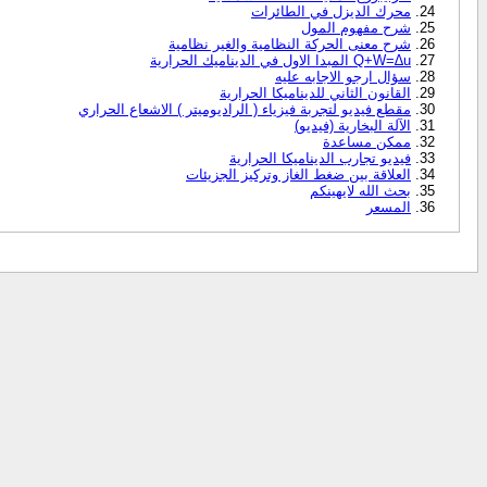
محرك الديزل في الطائرات
شرح مفهوم المول
شرح معنى الحركة النظامية والغير نظامية
Q+W=∆u المبدا الاول في الديناميك الحرارية
سؤال ارجو الاجابه عليه
القانون الثاني للديناميكا الحرارية
مقطع فيديو لتجربة فيزياء ( الراديوميتر ) الاشعاع الحراري
الآلة البخارية (فيديو)
ممكن مساعدة
فيديو تجارب الديناميكا الحرارية
العلاقة بين ضغط الغاز وتركيز الجزيئات
بحث الله لايهينكم
المسعر