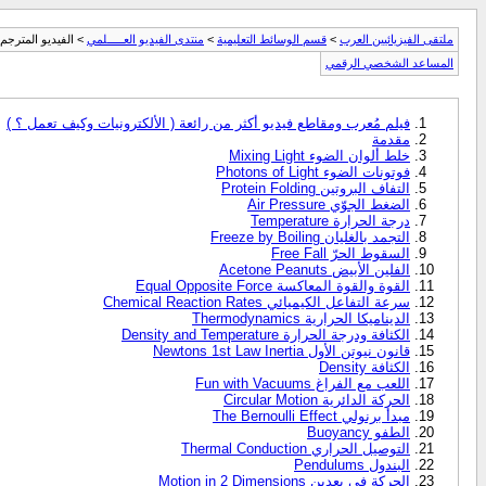
ملتقى الفيزيائيين العرب
>
قسم الوسائط التعليمية
>
منتدى الفيديو العـــــلمي
> الفيديو المترجم
المساعد الشخصي الرقمي
فيلم مُعرب ومقاطع فيديو أكثر من رائعة ( الألكترونيات وكيف تعمل ؟ )
مقدمة
خلط ألوان الضوء Mixing Light
فوتونات الضوء Photons of Light
التفاف البروتين Protein Folding
الضغط الجوّي Air Pressure
درجة الحرارة Temperature
التجمد بالغليان Freeze by Boiling
السقوط الحرّ Free Fall
الفلين الأبيض Acetone Peanuts
القوة والقوة المعاكسة Equal Opposite Force
سرعة التفاعل الكيميائي Chemical Reaction Rates
الديناميكا الحرارية Thermodynamics
الكثافة ودرجة الحرارة Density and Temperature
قانون نيوتن الأول Newtons 1st Law Inertia
الكثافة Density
اللعب مع الفراغ Fun with Vacuums
الحركة الدائرية Circular Motion
مبدأ برنولي The Bernoulli Effect
الطفو Buoyancy
التوصيل الحراري Thermal Conduction
البندول Pendulums
الحركة في بعدين Motion in 2 Dimensions