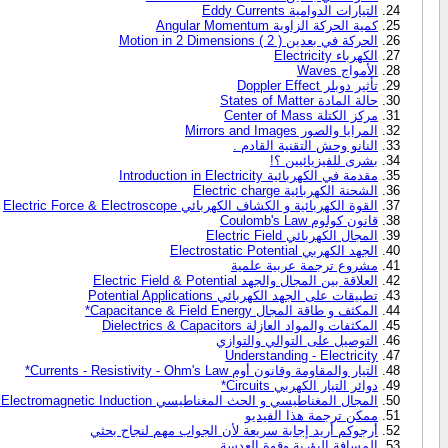
التيارات الدوامية Eddy Currents
كمية الحركة الزاوية Angular Momentum
الحركة في بعدين ( 2 ) Motion in 2 Dimensions
الكهرباء Electricity
الأمواج Waves
تأثير دوبلر Doppler Effect
حالة المادة States of Matter
مركز الكتلة Center of Mass
المرايا والصور Mirrors and Images
النانو وحش التقنية القادم .
بشرى للفيزيائيين ؟!
مقدمة في الكهربائية Introduction in Electricity
الشحنة الكهربائية Electric charge
القوة الكهربائية و الكشاف الكهربائي Electric Force & Electroscope
قانون كولوم Coulomb's Law
المجال الكهربائي Electric Field
الجهد الكهربي Electrostatic Potential
مشروع ترجمة عربية علمية
العلاقة بين المجال والجهد Electric Field & Potential
تطبيقات على الجهد الكهربائي Potential Applications
المكثف و طاقة المجال Capacitance & Field Energy*
المكثفات والمواد العازلة Dielectrics & Capacitors
التوصيل على التوالي والتوازي
Understanding - Electricity
التيار والمقاومة وقانون أوم Currents - Resistivity - Ohm's Law*
دوائر التيار الكهربي Circuits*
المجال المغناطيسي و الحث المغناطيسي Magnetic field &* Electromagnetic Induction*
ممكن ترجمة هذا الفيديو
أرجوكم أريد إجابة سريعة لأن الجواب مهم لنجاح بحثي
المسافة البؤرية وقوة العدسة