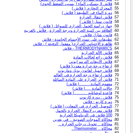
فلاش لا ينسكب الماء ( بسبب الضغط الجوي)
المحرك البخاري ( فلاش )
دورة الماء في الطبيعة ( فلاش )
فلاش انتقال الحرارة
قانون سنل ( فلاش )
جهاز دراسة الحمل الحراري للسوائل ( فلاش )
العلاقة بين كمية الحرارة ودرجة الحرارة,, فلاش بالعربية
قانون شارل فلاش .
تطبيقات على تمدد الأجسام الجامدة - فلاش
ظاهرة الإحتباس الحراري( مفعول الدفيئة ) - فلاش
THERMODYNAMICS - فلاش
فلاش الآلة الحرارية
فلاش رائع لحالات المادة
فلاش الانبعاث الثرمو ايوني
إرتفاع درحة حرارة معدن( فلاش)
فلاش جميل لقانون بويل وماريوت
فلاش ارتفاع درجة الحرارة في العالم
فلاش أثر الحرارة على المادة السائلة
مفهوم المادة..........( فلاش)
حالات المادة .....( فلاش)
قاعدة لوشاتليه ...........( فلاش)
فلاش : دورة كارنوت
دورة كارنو - فلاش
التوصيل الحراري في المعادن ( فلاش )
فلاش معرب لانتقال الحرارة بالحمل
100 فلاش في الديناميكا الحرارية
محاكاة الموجات الصوتية .. في بعدين
محاكاة .. تحويل درجات الحرارة ..
محاكاة .. Thermometer..
سؤال مهم وحيرني