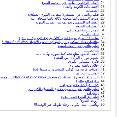
الفيلم الوثائقي العلمي في مقدمة الضوء
الإشعاعات الكونية والحياة
العدسات
فيلم وثائقي عن الشمس(المفاعل النووي العملاق)
صوت الشمش كما سجلته وكالة ناسا سبحان الله
أنفجارات للشمس تعد بملايين القنابل النوويه
أنفجارات النجوم
المجرات - فيلم وثائقي
الثقب الأسود
سلسلة : أسرار نووية انتاج BBC ودبلجة الجزيرة الوثائقية
وثائقيات قناة دسكفري : برنامج كيف تصنع الأشياء How Stuff Work ؟
فيلم وثائقي عن المغناطيسية
الميزر .....
الثقب الاسود يبتلع نجم كما صورته وكالة ناسا
تصوير ثوران البركان من الفضاء
فكرة اينشتاين الكبرى
افلام وثائقية للفيزياء
اصوات غريبة من كوكب المشتري ترصدها ناسا
المحرك البخاري
السلسلة الخطيرة , فيزياء المستحيل Physics of impossible , الموسمين كاملين
حقيقة الموناليزا
كيف تقرأ كتاب لاتريد قراءته
فيلم وثائقي عن اديسون مخترع المصباح الكهربائي
ابتكارات
فيلم لغز الضوء قصة الضوء
"روعة الضوء"
وثائقي | بنية الكون : رحلة طويلة عبر الوقت!!!