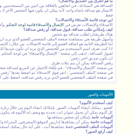
ما هو الفرق بين الصديق والاتصال؟
الصداقة هي المتبادلة ، في اتجاهين بالعلاقة بين اثنين من المستخدمي
الاتصال هو صداقة باتجاه واحد. لأنه يمكن ان يكون فيها الشخص الآخر 
فقط.
اين توجد قائمة الأصدقاء والاتصالات؟
الأصدقاء والإتصالات تعرض في '
الإتصال والأصدقاء
'
قائمة لوحة التحكم
. وأ
كيف بإمكاني طلب صداقة، قبول صداقة، أو رفض صداقة؟
هناك طريقتان لطلب صداقه مع شخص.
وأسهل طريقة هي بمشاهدة صفحة الملف الشخصي للعضو الذي تريد ان ت
اما الطريقة الثانية هو اضافة العضو إلى قائمة الاتصالات. من خلال ( ال
اذا كنت تعرف اسم المستخدم من للخشص الذي تريد ان تكون صديقا لك،
لقبول الصداقة ، اذهب إلى صفحة " الإتصال والأصدقاء" في لوحة التحكم.
ان تكون صديق اختر 'رفض'.
رفض الصداقه يمكن ان يتم بثلاث طرق.
من صفحة "الإتصال والأصدقاء" ، قم بإلغاء الاختيار عن المربع لصداقة 
في صفحة 'الملف الشخصي' ، انقر فوق 'الاصدقاء' ثم اضغط بعدها "رفض ا
في صفحة الملف الشخصي للعضو الذي تريد رفض صداقته، اضغط على 'ال
الألبومات والصور
كيف أستخدم الألبوم؟
كعضو ، يمكنك انشاء ألبومات الصور. بإمكانك انشاء البوم من خلال زيارة
كل ألبوم يمكن أن يحمل عنوان انت تحدده مع وصف له،الألبوم قد يتكون 
ألبومات عامة
بإمكان أي شخص مشاهدتها
ألبومات خاصة
يمكن أن يشاهدها إداريين الموقع (المشرفين, المدراء) وا
ألبومات الملف الشخصي
فقط تشاهدها أنت ، على أية حال يمكنك استخ
كيف أرفع الصور؟