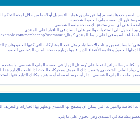
ضو حددها بنفسه, إما عن طريق عملية التسجيل أو لاحقا من خلال لوحة التحكم ال
ليه وستظهر لك صفحة ملف العضو الشخصية.
والضغط على أي اسم ستفتح لك صفحة ملفه الشخصي.
لدخول الى المنتديات والنقر على اسمك في النافبار اعلى المنتدى.
 كمثال: http://www.example.com/member.php?username=<اسم العضو>
 وايضا يتضمن بيانات الإحصائيات, مثل عدد المشاركات التي كتبها العضو وتاريخ التس
ذا ادخلها العضو), و قائمة الأعضاء الذين قاموا بزيارة صفحة الملف الشخصي للعضو.
.
لكتابة رسالة زائر, اضغط على 'رسائل الزوار' في صفحة الملف الشخصي, واستخدم ال
 زوار الملف الشخصي, يتضمن ذلك الضيوف ومحركات البحث اذا اتاحت الإدارة هذا. لل
ضو صاحب الملف الشخصي. اذا رأيت رسالة مخلة أو سيئة, بامكانك التبليغ عنها باستخدا
ت الخاصة والميزات التي يمكن ان يتصفح بها المنتدى وتظهر بها الخيارات والتعريف 
العضو بنشاطة في المنتدى وهي تحتوي على ما يلي: