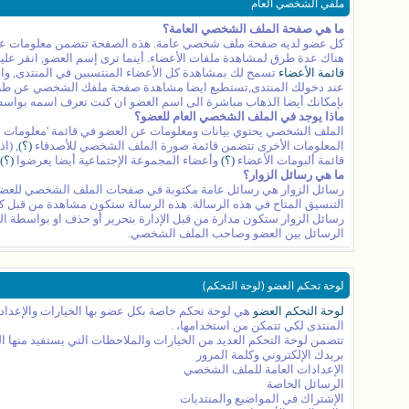
ملفي الشخصي العام
ما هي صفحة الملف الشخصي العامة؟
كل عضو لديه صفحة ملف شخصي عامة. هذه الصفحة تتضمن معلومات عن الع
هناك عدة طرق لمشاهدة ملفات الأعضاء. أينما ترى إسم العضو, انقر ع
قائمة الأعضاء
تسمح لك بمشاهدة كل الأعضاء المنتسبين في المنتدى, 
عند دخولك المنتدى,تستطيع ايضا مشاهدة صفحة ملفك الشخصي عن طريق ا
بإمكانك أيضا الذهاب مباشرة الى اسم العضو ان كنت تعرف اسمه بواسطة طباعة اسمه في اعلى رابط المنتدى
ماذا يوجد في الملف الشخصي العام للعضو؟
الملف الشخصي يحتوي بيانات ومعلومات عن العضو في قائمة 'معلومات عني'.
المعلومات الأخرى تتضمن قائمة صورة الملف الشخصي للأصدقاء
(؟)
, (ا
قائمة ألبومات الأعضاء
(؟)
وأعضاء المجموعة الإجتماعية أيضا يعرضوا
(؟)
ما هي رسائل الزوار؟
رسائل الزوار هي رسائل عامة مكتوبة في صفحات الملف الشخصي للعضو. 
التنسيق المتاح في هذه الرسالة. هذه الرسالة ستكون مشاهدة من قبل كل
رسائل الزوار ستكون مدارة من قبل الإدارة بتحرير أو حذف او بواسطة الع
الرسائل بين العضو وصاحب الملف الشخصي.
لوحة تحكم العضو (لوحة التحكم)
لوحة التحكم العضو
هي لوحة تحكم خاصة بكل عضو بها الخيارات والإعدادا
المنتدى لكي تتمكن من استخدامها، .
تتضمن لوحة التحكم العديد من الخيارات والملاحظات التي يستفيد منها 
بريدك الإلكتروني وكلمة المرور
الإعدادات العامة للملف الشخصي
الرسائل الخاصة
الإشتراك في المواضيع والمنتديات