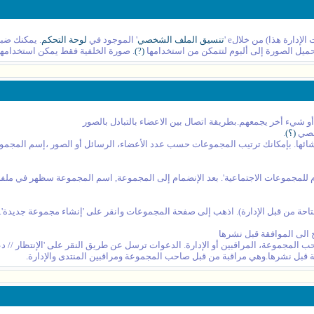
دارة هذا) من خلالe '
تنسيق الملف الشخصي
' الموجود في
لوحة التحكم
. يمكنك ضبط
حميل الصورة إلى ألبوم لتتمكن من استخدامها
(?)
. صورة الخلفية فقط يمكن استخدامها 
 شيء أخر يجمعهم.بطريقة اتصال بين الاعضاء بالتبادل بالصور
شخصي
(؟)
.
ئها. بإمكانك ترتيب المجموعات حسب عدد الأعضاء، الرسائل أو الصور ،إسم المجموعة,
مام للمجموعات الاجتماعية'. بعد الإنضمام إلى المجموعة, اسم المجموعة سظهر ف
حة من قبل الإدارة). اذهب إلى صفحة المجموعات وانقر على 'إنشاء مجموعة جديدة'.
ج الى الموافقة قبل نشرها
ب المجموعة، المراقبين أو الإدارة. الدعوات ترسل عن طريق النقر على 'الإنتظار //
قة قبل نشرها.وهي مراقبة من قبل صاحب المجموعة ومراقبين المنتدى والإدارة.