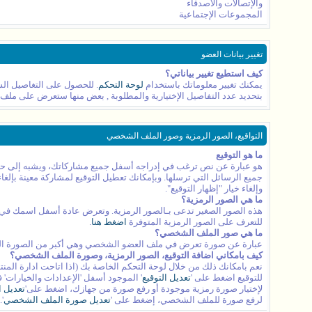
والإتصالات والأصدقاء
المجموعات الإجتماعية
تغيير بيانات العضو
كيف استطيع تغيير بياناتي؟
يمكنك تغيير معلوماتك باستخدام
لوحة التحكم
. للحصول على التغاصيل الش
بتحديد عدد التفاصيل الإختيارية والمطلوبة , بعض منها ستعرض على ملف هوي
التواقيع، الصور الرمزية وصور الملف الشخصي
ما هو التوقيع
هو عبارة عن نص ترغب في إدراجه أسفل جميع مشاركاتك، ويشبه إلى حد ما ت
جميع الرسائل التي ترسلها. وبإمكانك تعطيل التوقيع لمشاركة معينة بإلغا
وإلغاء خيار "إظهار التوقيع".
ما هي الصور الرمزية؟
هذه الصور الصغير تدعى بـالصور الرمزية. وتعرض عادة أسفل اسمك في جمي
للتعرف على الصور الرمزية المتوفرة
اضغط هنا
.
ما هي صور الملف الشخصي؟
عبارة عن صورة تعرض في ملف العضو الشخصي وهي أكبر من الصورة الر
كيف بامكاني اضافة التوقيع، الصور الرمزية، وصورة الملف الشخصي؟
نعم بامكانك ذلك من خلال لوحة التحكم الخاصة بك (اذا اتاحت ادارة المنت
للتوقيع اضغط على '
تعديل التوقيع
' الموجود أسفل 'الإعدادات والخيارات' 
لإختيار صورة رمزية موجودة أو رفع صورة من جهازك، اضغط على'
تعديل ا
لرفع صورة للملف الشخصي، إضغط على '
تعديل صورة الملف الشخصي
'.