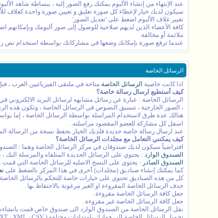
عند الإنتهاء من إنشاء الألبوم يمكنك رفع الصور إليه ، ببساطة شاهد الألب
سيكون لديك خيار لإعطاء كل صورة تعليق و تعيين صورة واحدة كغلاف للأل
تغيير غلاف الألبوم اضغط على 'تعديل الصور'.
كافة الأعضاء الذين لديهم صلاحية للوصول إلى صور ألبومك وبإمكانهم اضا
ملائمة أو مخالفة.
عندما ترفع صورة بإمكانك وضعها في مشاركاتك بواسطة استخدام نص رمز المنتدى (BB code) الذي سيعرض أسفل الصورة عند مشاهد
الرسائل الخاصة
اذا كانت خاصية
الرسائل الخاصة
متاحة في ملتقى الفيزيائيين العرب ، فبإ
كيف أستطيع ارسال رسالة خاصة؟
الرسائل الخاصة : عبارة عن رسائل مشابهه لرسائل البريد الالكتروني في
، الصور الخارجية ، تنسيق النصوص في الرسائل الخاصة ، وتكون هذه الرس
هنالك عدة طرق لاستخدام المراسلة بواسطة الرسائل الخاصة ، إما بوا
اسفل كل مشاركة للعضو المقصود مراسلته .
عند ارسال رسالة خاصة جديدة فلديك الخيار بحفظ نسخة من الرسالة المر
كيف يمكنني التعامل مع مجلدات الرسائل الخاصة؟
افتراضيآ سيكون لديك صندوقان في مركز الرسائل الخاصة وهما : الصندوق 
الصندوق الوارد
: يحتوي على الرسائل الجديدة المتلقاه والمرسلة اليك ، 
الصندوق الصادر
: يحتوي على النسخ الاصليه للرسائل الخاصة التي قمت ب
كما يمكنك إنشاء صناديق (مجلدات) أخرى في هذا المركز بالضغط على
تع
كل من هذه الصناديق تحتوي على خيارات خاصة للتحكم بالرسائل الخاصة 
حذف الرسائل الخاصة المقروءة او الغير مرغوبة بالاحتفاظ بها .
جعل كافة الرسائل الخاصة مقروءة .
جعل كافة الرسائل الخاصة غير مقروءة .
نقل الرسائل الخاصة من الصندوق الوارد الى صندوق خاص قمت بانشاءه 
تحميل الرسائل الخاصة الى جهازك بامتدادات مختلفه ( TEXT ، XML ، CSV ) .