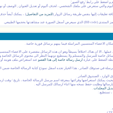
وم و اضغط على رابط 'رفع الصور'.
بوم والتي ستعرض على ملفك الشخصي ، لحذف ألبوم أو تعديل العنوان , الوصف أو نوع ا
فة تعليقات إليها بنفس طريقة رسائل الزوار (
للمزيد من التفاصيل
). ، يمكنك أيضاً حذف
تها بحجمها الطبيعي.
مكان الاعضاء المنتسبين المراسلة فيما بينهم برسائل فورية خاصة .
 عملها ، الا ان هناك اختلافآ بسيطآ وهو ان هذه الرسائل مقتصرة على الاعضاء المنت
ائل خاصة للمرسل والمستلم ولا يستطيع دونهما النظر الى محتوى الرسائل الخاصة ولذ
سطة الضغط على عبارة
ارسل رسالة خاصة إلى هذا العضو
عند استعراض ملف هويته أو 
سلة في صدوقك الصادر ، هذا الخيار تجده اسفل نموذج كتابة الرسالة الخاصة ضمن الخي
الوارد ، الصندوق الصادر .
بحيث يمكنك استعراضها وقرائتها بمعرفة اسم مرسل الرسالة الخاصة ، تاريخ / وقت ارسا
ارسالها وطلبت حفظ نسخه منها اثناء ارسالك للمرسل اليه .
ديل المجلدات
.
، تستطيع :
.