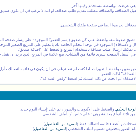
ن. وهي عرضت بواسطة مستخدم وقبلها آخر.
لا يقبل الصداقه، والصداقة تتطلب تقديم طلب صداقة، او انك لا ترغب في ان تكون صد
صدقائك يعرضوا ايضا في صفحة ملفك الشخصي.
صبح صديقا معه واضغط على 'كن صديق (إسم العضو)' الموجوده على يسار صفحة الم
إتصال والأصدقاء ) الموجود في لوحة التحكم الخاصة بك بالتعليم على المربع الصغير الم
 يمكنك ارسال طلب صداقة باستخدام المربع والضغط على 'اضافة صديق'.
 في أسفل الصفحه سترى قائمة من الطلبات. ضع علامة في المربع الذي تريد ان تقبل ص
شخص معين ، واحفظ التغييرات. اذا كنت لم تعد ترغب في ان يكون في قائمة اتصالك ، أ
لصداقة" لذلك العضو.
اصدقاء' ثم ابحث عن ذلك اسمك ثم اضغط "رفض الصداقة".
لوحة التحكم
, والضغط على 'الألبومات والصور' ، ثم على 'إنشاء البوم جديد'
من ثلاثة أنواع مختلفة وهي : عام, خاص أو للملف الشخصي.
صدقائك و أعضاء قائمة اتصالك فقط (
للمزيد من التفاصيل
)
دام الصور بتخصيص تصميم لملف الشخصي (
للمزيد من التفاصيل
)