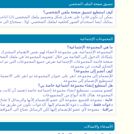
تنسيق صفحة الملف الشخصي
كيف استطيع تنسيق صفحة ملفي الشخصي؟
يمكن أن تكون قادرا على تعديل شكل وتصميم ملفك الشخصي (اذا اتاحت الإ
يمكنك ايضا استخدام الصور كخلفيه لملفك الشخصي. اولا ، ستحتاج الى ت
المجموعات الإجتماعية
ما هي المجموعة الإجتماعية؟
المجموعة الإجتماعية، هي مجموعة لأعضاء لهم نفس الاهتمام المشترك أو
بإمكانك الدخول إلى القائمة من خلال 'عضوية المجموعة' في ملفك ال
صفحة قائمة المجموعات الإجتماعية تعرض جميع المجموعات التي تم انشا
التحكم للبحث عن مجموعة.
كيف أنضم إلى مجموعة؟
للإنضمام إلى مجموعة, انقر على عنوان المجموعة ثم انقر على 'الانض
لتستطيع الإنضمام إلى مجموعة.
هل أستطيع إنشاء مجموعة أجتماعية خاصة بي؟
كعضو منتسب, تستطيع انشاء مجموعة إجتماعية خاصة (تعتمد أن كانت متا
المجموعة. هناك ثلاثة أنواع من المجمووعات:
عامة
- مفتوحة للجميع. مفتوحة لأي عضو للإنضمام إلأيها والرسائل لا تحتا
دعوات فقط
- تتطلب دعوة للإنضمام إليها. الدعوات تكون عن طريق صاح
مراقبة
- مفتوحة لأي عضو للإنضمام إليها لكن الرسائل تحتاج الى المواف
الأصدقاء والاتصالات