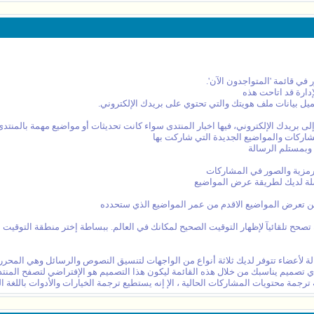
ي قائمة 'المتواجدون الآن'.
دارة قد اتاحت هذه
ميل بيانات ملف هويتك والتي تحتوي على بريدك الإلكتروني.
 إلى بريدك الإلكتروني، فيها اخبار المنتدى سواء كانت تحديثات أو مواضيع مهمة بالمنتدى
شاركات والمواضيع الجديدة التي شاركت بها
 وبمستلم الرسالة
الرمزية والصور في المشاركات
فضلة لديك لطريقة عرض المواضيع
 لن تعرض المواضيع الاقدم من عمر المواضيع الذي ستحدده
تصحح تلقائيآ لإظهار التوقيت الصحيح لمكانك في العالم. ببساطة إختر منطقة التوقيت ال
 لأعضاء تتوفر لديك ثلاثة أنواع من الواجهات لتنسيق النصوص والرسائل وهي المحرر ال
 أي تصميم يناسبك من خلال هذه القائمة ليكون هذا التصميم هو الإفتراضي لتصفح المنتد
ه ترجمة محتويات المشاركات الحالية ، الإ إنه يستطيع ترجمة الخيارات والأدوات باللغة 