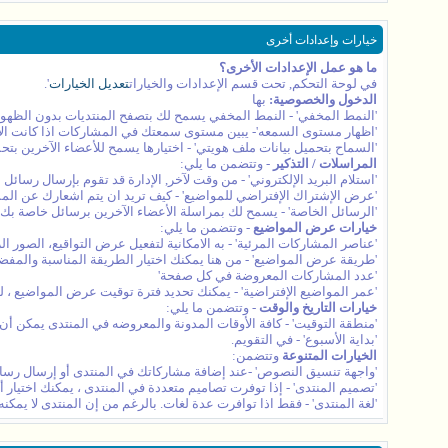
خيارات وإعدادات أخرى
ما هو عمل الإعدادات الأخرى؟
في لوحة التحكم, تحت قسم الإعدادات والخيارات
تعديل الخيارات
'.
الدخول والخصوصية:
بها
'النمط المخفي' - النمط المخفي يسمح لك بتصفح المنتديات بدون الظهور ف
'اظهار مستوى السمعه'- يبين مستوى سمعتك في المشاركات اذا كانت الإ
'السماح بتحميل بيانات ملف هويتي' - اختيارها يسمح للأعضاء الآخرين بتح
المراسلات / التذكير
- وتتضمن ما يلي:
'استلام البريد الإلكتروني' - من وقت لآخر, الإدارة قد تقوم بإرسال رسائل
'عرض الإشتراك الإفتراضي للمواضيع' - كيف تريد ان يتم اشعارك عن الم
'الرسائل الخاصة' - يسمح لك بمراسلة الأعضاء الآخرين برسائل خاصة بك
خيارات عرض المواضيع
- وتتضمن ما يلي:
'عناصر المشاركات المرئية' - به الامكانية لتفعيل عرض التواقيع، الصور 
'طريقة عرض المواضيع' - من هنا يمكنك اختيار الطريقة المناسبة والم
'عدد المشاركات المعروضة في كل صفحة'
'عمر المواضيع الإفتراضية' - يمكنك تحديد فترة توقيت عرض المواضيع ،
خيارات التاريخ والوقت
- وتتضمن ما يلي:
'منطقة التوقيت' - كافة الأوقات المدونة والمعروضه في المنتدى يمكن أن 
'بداية الأسبوع' - في التقويم.
الخيارات المتنوعة
وتتضمن:
'واجهة تنسيق النصوص' -عند إضافة مشاركاتك في المنتدى أو إرسال رسالة
'تصميم المنتدى' - إذا توفرت تصاميم متعددة في المنتدى ، يمكنك اختيار
'لغة المنتدى' - فقط اذا توافرت عدة لغات. بالرغم من إن المنتدى لا يمكن