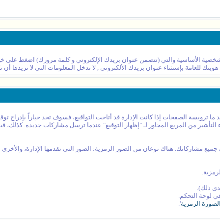
خصية الأساسية والتي (تتضمن عنوان بريدك الإلكتروني و كلمة مرورك) اضغط على خيا
تك للعامة بإستثناء عنوان بريدك الألكتروني , لا تدخل المعلومات التي لا تريدها أن تك
رويسة الصفحات إذا كانت الإدارة قد أتاحت التواقيع، فسوف تحد خياراً بإدراج توقيعك
ء التأشير من المربع المجاور لـ "إظهار التوقيع" عندما ترسل مشاركات جديدة. كذلك، ف
ع مشاركاتك. هناك نوعان من الصور الرمزية: الصور التي تقدمها الإدارة، والأخرى ا
مزية.
دى ذلك).
في لوحة التحكم.
لصورة الرمزية
'.