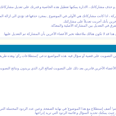
و حذف مشاركاتك ، الادارة يمكنها تعطيل هذه الخاصية و قدرتك على تعديل مشاركاتك ق
ة ، اذا كانت مشاركاتك هي الأولى في الموضوع , بمجرد حذفها قد تؤدي الى ازالة المو
خرين بأنك أجريت تعديلاً على مشاركتك.
ق في التعديل بين المشاركة الأصلية والمعدّلة.
ذا قد لا تكون هنالك ملاحظة تخبر الأعضاء الآخرين بأن المشاركة تم التعديل عليها.
ن التصويت على قضية أو سؤال فيه. هذه المواضيع تدعى 'إستطلاعات رأي' وهذه طريقة
لأعضاء الآخرين قادرين بعد ذلك على التصويت لصالح الرد الذي يريدون, ونتائج الت
! أضف إستطلاع مع هذا الموضوع' في نهاية الصفحة, وعين عدد الردود المحتملة التي ت
ث يمكنك تحديد السؤال و قائمة الردود التي تريد إدراجها.