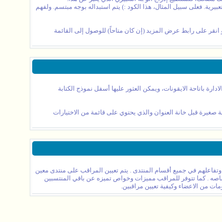
بيرية. فعلى سبيل المثال، هذا الكود :) يتم استبداله بوجه مبتسم. ولفهم
أو انقر على رابط عرض المزيد (إن كان متاحاً) للوصول إلى القائمة
رة باتاحة الايقونات، ويمكن العثور عليها أسفل نموذج الكتابة
صغيرة قبل خانة العنوان والذي يحتوي على قائمة من الاختيارات
 وتفاعلهم في جميع أقسام المنتدى . يتم تعيين المراقب على منتدى معين
تصاصه . كما تتوفر للمراقب مميزات وخواص تميزه عن باقي المنتسبين
ات من الاعضاء وكيفية تعيين مراقبين.