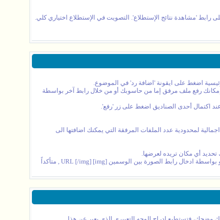
ى رابط 'مشاهدة نتائج الإستطلاع'. التصويت في الإستطلاع اختياري كلي.
ئيسية اضغط على ايقونة 'اضافة رد' في الموضوع.
بإمكانك رفع ملف مرفق إما من حاسوبك أو من خلال رابط آخر بواسطة
د اكتمال أحدى الصناديق اضغط على زر 'رفع'.
جمالية لمحدودية عدد الملفات المرفقة التي يمكنك اضافتها الى
تحديد أي مكان تريده لعرضها.
لتضمين صورة لم ترفعها كملف مرفق و مكانها على موقع انترنت آخر يمكنك عمل ذلك بواسطة نسخ رابط الصورة كاملاً أما بالضغط على أيقونة 'ادخال صورة' أو بواسطة ادخال رابط الصورة بين الوسمين [img] URL [/img] , متأكداً
قك مضحك، فتستطيع إدراج الوجه التعبيري الذي يعبر عن هذا.