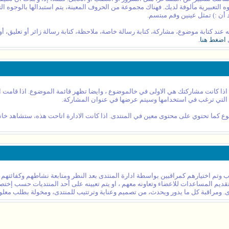
 التعبيرية مألوفة لديك. فهناك مجموعة من الحروف المعينة، يتم استبدالها بالوجوه التع
 أن :) تمثل عينين وفم مبتسم.
اجه عند كتابة موضوع، مشاركة، كتابة رسالة خاصة، ملاحظة، كتابة رسالة زائر أو تعليق، 
ى
اضغط هنا
.
ذا كانت مشاركتك هي الاولى في خالموضوع ، وايضا تظهر قائمة الموضوع. اذا قامت الادا
نه التي ترغب في استخدامها وسيتم عرضها في عنوان المشاركة.
ما تحتوي على محتوى معين في المنتدى. اذا كانت الادارة اتاحت هذه، ستشاهد خانة 
ب وتم اختيارهم كمراقبين بواسطة ادارة المنتدى بعد النظر ومتابعة نشاطهم وكفائتهم
ه تقديم المساعدات للاعضاء وتعاونه معهم ، او يتم تعيينه على أحد المنتديات حسب إخ
. ومراقبة كل ما يدور ويحدث، من تصميم وعناية وترتتيب للمنتدى، ومخولة بطلب معلوم