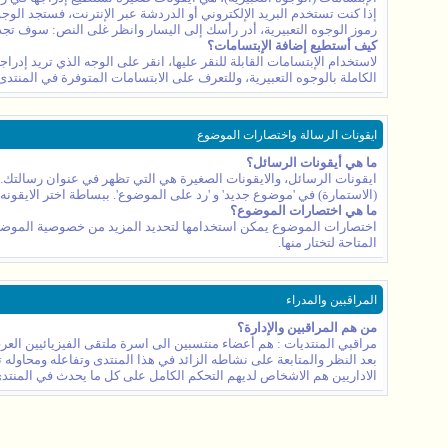
إذا كنت تستخدم البريد الإلكتروني أو الدردشة عبر الإنترنت، فستجد الوجوه
رموز الوجوه التعبيرية، أدر رأسك إلى اليسار وانظر غلى النص: سوف تجد
كيف أستطيع إضافة الإبتسامات؟
لاستخدام الإبتسامات القابلة للنقر عليها، انقر على الوجه الذي تريد إدر
الكاملة بالوجوه التعبيرية، وللتعرف على الابتسامات المتوفرة في المنتد
ايقونات الرسالة واختصارات الموضوع
ما هي أيقونات الرسائل؟
ايقونات الرسائل، والايقونات الصغيرة هي التي تظهر في عنوان رسالتك. ا
(الاستمارة) في 'موضوع جديد' و 'رد على الموضوع'. ببساطة اختر الايقو
ما هي اختصارات الموضوع؟
اختصارات الموضوع يمكن استخدامها لتحديد المزيد من خصوصية الموضوع ك
المتاحة لتختار منها.
المراقبين والمدراء
من هم المراقبين والإدارة؟
مراقبي المنتديات : هم أعضاء منتسبين الى اسرة ملتقى الفيزيائيين العر
بعد النظر والمتابعة على نشاطه الزائد في هذا المنتدى وتفاعله ومحاول
الاداريين هم الاشخاص لديهم التحكم الكامل على كل ما يحدث في المنتدى