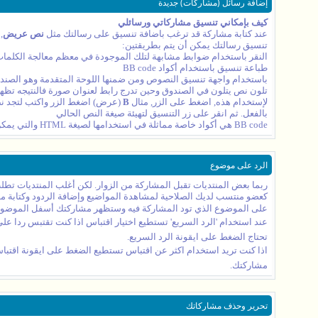
إضافة رسائل (مشاركات) جديدة
كيف بإمكاني تنسيق مشاركاتي ورسائلي
عند كتابة مشاركة قد ترغب باضافة تنسيق على رسالتك مثل
نص عريض
,
تنسيق رسالتك يمكن أن يتم بطريقتين:
النقر باستخدام ضوابط مشابهة لتلك الموجودة في معظم معالجة الكلمات
طباعة تنسيق باستخدام أكواد BB code
تلون نص يتلون في الصندوق وحين تدرج رابط لعنوان صورة فالنتيجه تظه
لإستخدام هذه, اضغط على الزر, مثال
B
(عرض) اضغط الزر واكتب لتجد نص 
بالفعل. ثم انقر على زر التنسيق لتهيئة صيغة النص الحالي
BB code هي أكواد خاصة مماثلة في استخدامها لصيغة HTML والتي يمكن استخدامها في المشاركات في المنتدى. لمشاهدة تفاصيل أكثر ودالات BB code المستخدمة هنا في المنتدى,
الرد على موضوع
ربما بعض المنتديات تقبل المشاركة من الزوار. لكن أغلب المنتديات تط
كعضو منتسب لديك الصلاحية لمشاهدة المواضيع وإضافة الردود وكتابة مو
على الموضوع الذي تود المشاركة فيه وستظهر مشاركتك أسفل الموضوع, 
عند استخدام 'الرد السريع' تستطيع اختيار اقتباس اذا كنت تقتبس ردا ع
تحتاج الضغط على ايقونة الرد السريع.
اذا كنت تريد استخدام اكثر عن اقتباس تستطيع الضغط على ايقونة اقتبا
مشاركتك.
تحرير وحذف مشاركاتك