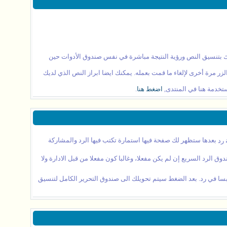
 وهو الصندوق الأكثر تطوراً منهم فهو صندوق الوضع المتقدم WYSIWYG الإحترافي الذي يسمح لك بتنسيق النص ورؤية النتيجة مباشرة في نفس صندوق الأدوات حين
مرة أخرى لإلغاء ما قمت بعمله. يمكنك ايضا ابراز النص الذي لديك
اضغط هنا
.
بعدها ستظهر لك صفحة فيها استمارة تكتب فيها الرد والمشاركة
وق الرد السريع إن لم يكن مفعلا، وغالبا كون مفعلا من قبل الادارة ولا
تبسا في رد. بعد الضغط سيتم تحويلك الى صندوق التحرير الكامل لتنسيق