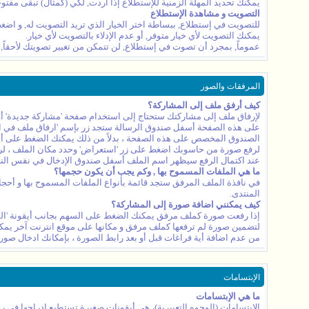
يمكنك تحديد المهلة الزمنية للإستطلاع إذا أردت, لكي (كمثال) تبقى مفتو
التصويت و مشاهدة الإستطلاع
للتصويت في إستطلاع, ببساطة اختر الخيار الذي تريد التصويت له, و اضغط
يمكنك التصويت لأي خيار متوفر, أو عدم الإدلاء بالتصويت لأي خيار.
عموماً, بمجرد أن تصوت في إستطلاع, لن تتمكن من تغيير تصويتك لأحقاً, 
المرفقات والصور
كيف أرفق ملف إلى المشاركة؟
لإرفاق ملف إلى مشاركتك ستحتاج إلى استخدام صفحة 'مشاركة جديدة' أو '
على هذه الصفحة أسفل صندوق الرسالة ستجد زر بإسم 'ارفاق ملف في الم
الصندوق المخصص على هذه الصفحة ، بدلاً من ذلك يمكنك الضغط على أي
لرفع صورة من حاسوبك اضغط على زر 'استعراض' وحدد مكان الملف ، لرفع
عند اكتمال الرفع سيظهر اسم الملف أسفل صندوق الإدخال في نفس النافذة
ما هي الملفات المسموح بها , وكم يجب أن يكون حجمها؟
في نافذة الملف المرفق ستجد قائمة بأنواع الملفات المسموح بها و أحجا
المنتدى.
كيف يمكنني اضافة صورة إلى المشاركة؟
إذا رفعت صورة كملف مرفق يمكنك الضغط على السهم بجانب أيقونة 'المل
من عدم اضافة أية فراغات قبل أو بعد رابط الصورة ، بإمكانك ادخال صور
الإبتسامات
ما هي الإبتسامات
الإبتسامات (الوجوه التعبيرية)، هي أيقونات صغيرة تستطيع إدراجها في ر