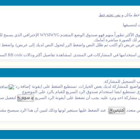
خط مائل
و
نص تحته خط
.
 لتنسيقها
باستخدام واجهة تنسيق النصوص ومن ضمنها اللوحة المتقدمة
ر لك الصورة مباشرة أمامك.
عريض (او اكتب ثم ظلل النص واضغط الزر لتحول النص لديك إلى عريض). واضغط الزر 
لب التسجيل للمشاركة.
اضيع. للمشاركة لديك بعض الخيارات. تستطيع الضغط على ايقونة 'إضافة رد'
تستطيع ايضا استخدام صندوق الرد السريع للقيام بالرد على الموضوع.
لى مشاركة احد وترد عليه. يجب أن تضغط على أيقونة الرد السريع
لتفعيل صند
س متعدد
. عند الضغط عليها سيتغير لونها وذلك لتبين أن هذا الرد سيصبح مق