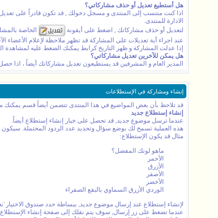
هل أستطيع تعديل أو حذف مشاركاتي؟
اذا كنت منتسب إلى المنتدى و مسجل دخولك , قد تكون قادراً على تعديل 
الادارة للمنتدى.
لتعديل أو حذف مشاركاتك , اضغط على أيقونة
الخاصة بالمشارك
عند اجراء أية تعديلات على المشاركة قد تظهر ملاحظة لإعلام الأعضاء الآ
إذا عدلت المشاركة و ظهر التاريخ كرابط يمكنك الضغط عليه لمشاهدة الفر
هل يمكن للآخرين تعديل مشاركاتي؟
المدير العام و المشرفين قد يستطيعون تعديل مشاركاتك أيضاً ، اذا حصل ه
إنشاء ومشاركة في الإستطلاعات
قد تلاحظ بأن بعض المواضيع في هذا المنتدى تتضمن أيضاً قسم يمكنك م
إنشاء إستطلاع جديد
عندما ترسل موضوع جديد, قد تحصل على خيار إنشاء إستطلاع أيضاً.
هذه العملية تسمح لك بوضع سؤال وتحديد عدد الردود المحتملة. سيكون ا
مثال قد يكون الإستطلاع:
ماهو لونك المفضل؟
الأحمر
الأزرق
الأصفر
الأخضر
الوردي الأزرق السماوي بالبقع الصفراء
لإنشاء إستطلاع عند إرسال موضوع جديد, ببساطة حدد صندوق الاختيار 'نعم
عندما تضغط على زر إرسال, سوف يتم نقلك إلى صفحة إنشاء الإستطلاع, حي