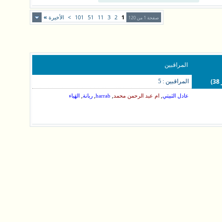
1
2
3
11
51
101
>
الأخيرة
»
صفحة 1 من 120
المراقبين
المراقبين : 5
,
,
,
,
عادل الثبيتي
ام عبد الرحمن محمد
harrab
ربانة
الهَياء