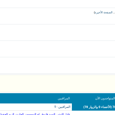
)
..
الصفحة الأخيرة
المتواجدون الآن
المراقبين
ضاء 0 والزوار 78)
المراقبين : 9
,
,
,
,
عادل الثبيتي
السيد فاروق
ام النووووون
الحارث
الريم الجفول