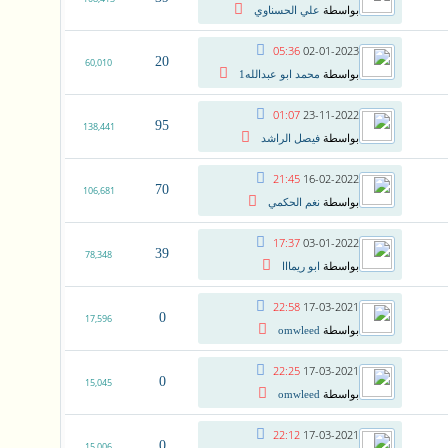
بواسطة
علي الحسناوي
05:36
02-01-2023
20
60,010
بواسطة
محمد ابو عبدالله1
01:07
23-11-2022
95
138,441
بواسطة
فيصل الراشد
21:45
16-02-2022
70
106,681
بواسطة
نغم الحكمي
17:37
03-01-2022
39
78,348
بواسطة
ابو ريمااا
22:58
17-03-2021
0
17,596
بواسطة
omwleed
22:25
17-03-2021
0
15,045
بواسطة
omwleed
22:12
17-03-2021
0
15,006