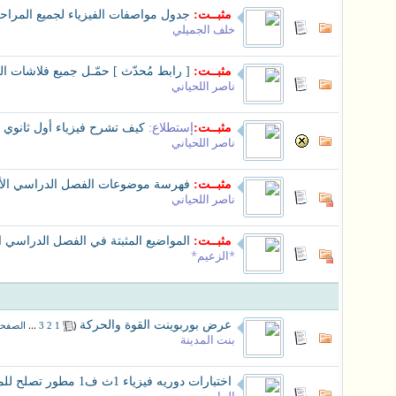
مثبــت:
جدول مواصفات الفيزياء لجميع المراحل
خلف الجميلي
مثبــت:
[ رابط مُحدّث ] حمّـل جميع فلاشات الع
ناصر اللحياني
مثبــت:
إستطلاع:
كيف تشرح فيزياء أول ثانوي ال
ناصر اللحياني
مثبــت:
فهرسة موضوعات الفصل الدراسي الأ
ناصر اللحياني
مثبــت:
المواضيع المثبتة في الفصل الدراسي ال
*الزعيم*
عرض بوربوينت القوة والحركة
‏
(
...
1
2
3
الصفحة
بنت المدينة
اختبارات دوريه فيزياء 1ث ف1 مطور تصلح للمراجعه