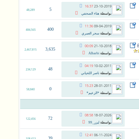
16:37
23-10-2019
5
48,289
بواسطة
هناء الصحفي
11:36
09-04-2019
400
484,565
بواسطة
سحر العمري
00:09
21-10-2018
3,635
2,467,815
بواسطة
Alharbi
04:19
10-02-2011
48
234,129
بواسطة
ناصر اللحياني
15:23
28-01-2011
0
58,840
بواسطة
*الزعيم*
08:58
18-07-2026
72
122,456
بواسطة
ليزر_99
12:41
06-11-2024
39
108,413