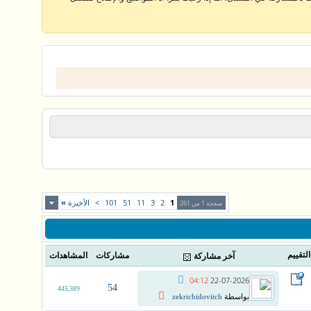
1
2
3
11
51
101
>
الأخيرة
»
صفحة 1 من 261
التقييم
مشاركات
المشاهدات
آخر مشاركة
04:12
22-07-2026
54
445,389
بواسطة
zekrichidovitch