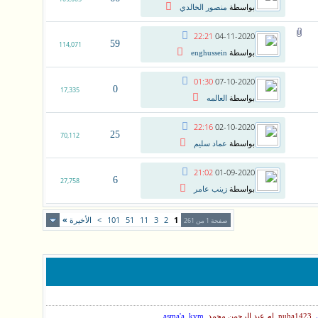
بواسطة
منصور الخالدي
22:21
04-11-2020
59
114,071
بواسطة
enghussein
01:30
07-10-2020
0
17,335
بواسطة
العالمه
22:16
02-10-2020
25
70,112
بواسطة
عماد سليم
21:02
01-09-2020
6
27,758
بواسطة
زينب عامر
1
2
3
11
51
101
>
الأخيرة
»
صفحة 1 من 261
,
,
,
,
nuha1423
ام عبد الرحمن محمد
kym
asma'a