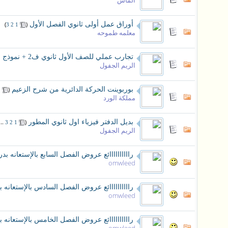
الماس
أوراق عمل أولى ثانوي الفصل الأول
‏
(
)
3
2
1
معلمه طموحه
تجارب عملي للصف الأول ثانوي ف2 + نموذج الاجابة
الريم الجفول
بوربوينت الحركة الدائرية من شرح الزعيم
‏
(
1
مملكة الورد
بديل الدفتر فيزياء اول ثانوي المطور
‏
(
..
3
2
1
الريم الجفول
راااااااااائع عروض الفصل السابع بالإستعان
omwleed
راااااااااائع عروض الفصل السادس بالإستعا
omwleed
راااااااااائع عروض الفصل الخامس بالإستعا