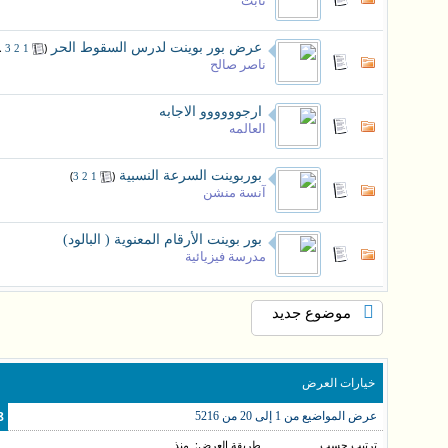
ثابت
عرض بور بوينت لدرس السقوط الحر
‏
(
.
3
2
1
ناصر صالح
ارجوووووو الاجابه
العالمه
بوربوينت السرعة النسبية
‏
(
)
3
2
1
آنسة منشن
بور بوينت الأرقام المعنوية ( البالود)
مدرسة فيزيائية
موضوع جديد
خيارات العرض
78 (الأع
عرض المواضيع من 1 إلى 20 من 5216
ترتيب حسب
طريقة العرض:
منذ