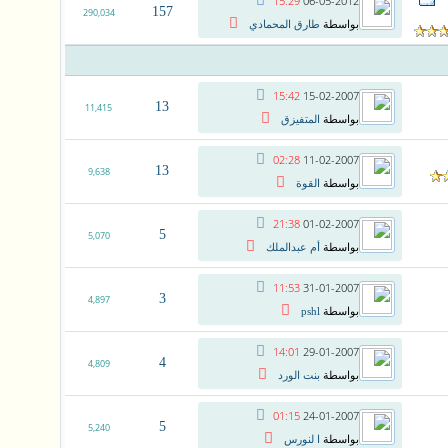
15:29
06-05-2012
157
290,034
بواسطة
طارق المحمادي
15:42
15-02-2007
13
11,415
بواسطة
المتفيزق
02:28
11-02-2007
13
9,638
بواسطة
القوة
21:38
01-02-2007
5
5,070
بواسطة
أم عبدالملك
11:53
31-01-2007
3
4,897
بواسطة
pshl
14:01
29-01-2007
4
4,809
بواسطة
بنت الورد
01:15
24-01-2007
5
5,240
بواسطة
ا لنورس