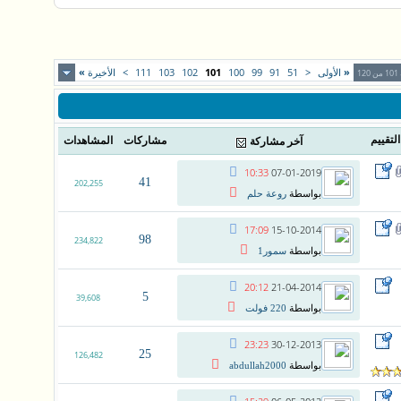
«
الأولى
<
51
91
99
100
101
102
103
111
>
الأخيرة
»
1
التقييم
مشاركات
المشاهدات
آخر مشاركة
10:33
07-01-2019
41
202,255
بواسطة
روعة حلم
17:09
15-10-2014
98
234,822
بواسطة
سمور1
20:12
21-04-2014
5
39,608
بواسطة
220 فولت
23:23
30-12-2013
25
126,482
بواسطة
abdullah2000