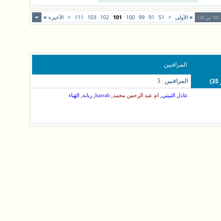
«
الأولى
<
51
91
99
100
101
102
103
111
>
الأخيرة
»
1
المراقبين
المراقبين : 5
,
,
,
,
عادل الثبيتي
ام عبد الرحمن محمد
harrab
ربانة
الهَياء