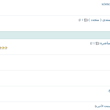
نتدى ( متجدد )
‏
(
)
2
1
مباشرة
‏
(
)
2
1
.
)
فحة الأخيرة