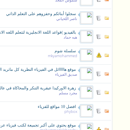
شموس المجد
سجلوا أبنائكم وحفزوهم على التعلم الذاتي
ناصر اللحياني
بالفيديو )قواعد اللغة الانجليزية لتتعلم اللغه ال
هبه حماد
سلسلة شوم
mkyamohammed
موقع هااااائل في الفيزياء النظرية كل ماتريد ا
صديق الفيزياء
زهرة الاوركيدا عبقرية التنكر والمحاكاة في عا
مجرد مسلم
افضل 10 مواقع للفزياء
phybox
موقع يحتوي على أكبر تجميعة لكتب فيزياء عرب