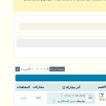
1
2
3
11
>
الأخيرة
»
صفحة 1 من 31
التقييم
مشاركات
المشاهدات
آخر مشاركة
00:06
11-05-2018
197
16,993
بواسطة
حسن العبدالكريم