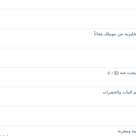
انجليزيه من موبيلك مجاناً
لبحث عنه
‏
(
)
2
1
لم النبات والحشرات
ية ومعربة