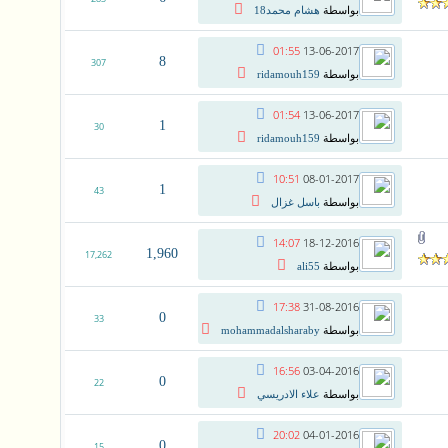
بواسطة
هشام محمد18
01:55
13-06-2017
8
307
بواسطة
ridamouh159
01:54
13-06-2017
1
30
بواسطة
ridamouh159
10:51
08-01-2017
1
43
بواسطة
باسل غزال
14:07
18-12-2016
1,960
17,262
بواسطة
ali55
17:38
31-08-2016
0
33
بواسطة
mohammadalsharaby
16:56
03-04-2016
0
22
بواسطة
علاء الادريسي
20:02
04-01-2016
0
15