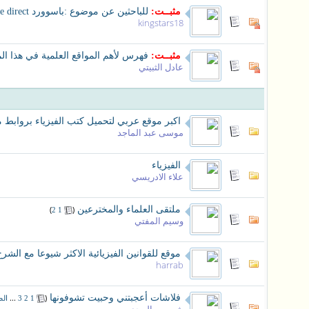
مثبــت:
للباحثين عن موضوع :باسوورد science direct
kingstars18
مثبــت:
فهرس لأهم المواقع العلمية في هذا الم
عادل الثبيتي
اكبر موقع عربي لتحميل كتب الفيزياء بروابط 
موسى عبد الماجد
الفيزياء
علاء الادريسي
ملتقى العلماء والمخترعين
‏
(
)
2
1
وسيم المفتي
موقع للقوانين الفيزيائية الاكثر شيوعا مع الشرح
harrab
فلاشات أعجبتني وحبيت تشوفونها
‏
(
...
1
2
3
الص