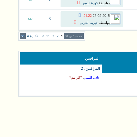
بواسطة
كورة البعبع
21:22
27-02-2015
3
142
بواسطة
خيرية الحربي
1
2
3
11
>
الأخيرة
»
صفحة 1 من 31
المراقبين
المراقبين : 2
,
عادل الثبيتي
*الزعيم*