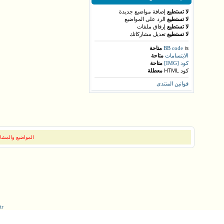
لا تستطيع
إضافة مواضيع جديدة
لا تستطيع
الرد على المواضيع
لا تستطيع
إرفاق ملفات
لا تستطيع
تعديل مشاركاتك
is
متاحة
BB code
متاحة
الابتسامات
متاحة
كود [IMG]
كود HTML
معطلة
قوانين المنتدى
المواضيع والمشار
ir