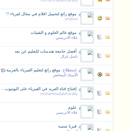
mohammadalsharaby
موقع رائع لتحميل افلام في مجال لفزياء !!
phybox
موقع عالم العلوم و التقنيات
علاء الادريسي
أفضل جامعة هندسات للتعليم عن بعد
باسل غزال
إستطلاع:
موقع رائع لتعليم الفيزياء بالعربية
‏
(
الأستاذ المحاضر
إفتتاح قناة الفريد في الفيزياء على اليوتيوب ،
mohammadalsharaby
علوم
علاء الادريسي
فيزيا نسبيه