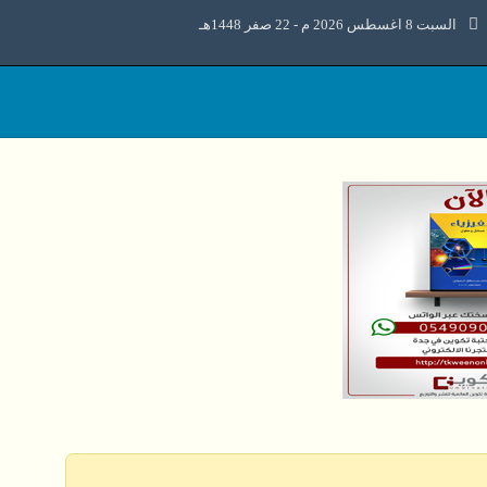
السبت 8 اغسطس 2026 م - 22 صفر 1448هـ