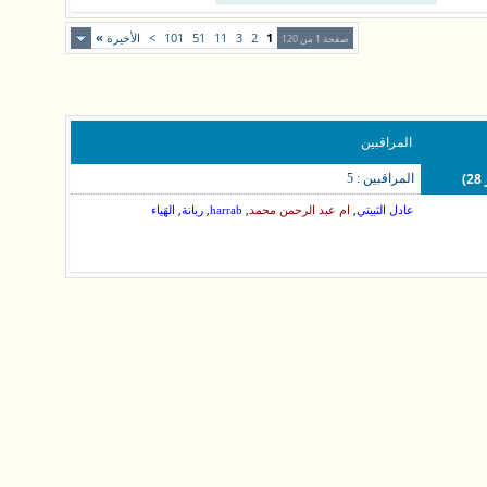
1
2
3
11
51
101
>
الأخيرة
»
صفحة 1 من 120
المراقبين
المراقبين : 5
,
,
,
,
عادل الثبيتي
ام عبد الرحمن محمد
harrab
ربانة
الهَياء