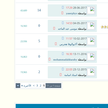
17:29
28-06-2017
14
43,689
بواسطة
yaserphys
14:53
04-05-2017
0
16,943
بواسطة
موسى عبد الماجد
11:57
10-02-2017
5
23,936
بواسطة
أ/ابوالوفا هجرس
16:30
13-11-2016
0
16,863
بواسطة
mohammadalsharaby
22:03
23-12-2015
2
19,965
بواسطة
استاذ اسامة
1
2
3
>
الأخيرة
»
صفحة 1 من 11