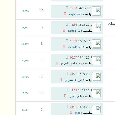
22:33
04-11-2020
13
48,358
بواسطة
enghussein
 سلك
15:36
12-03-2019
5
24,841
بواسطة
ahmed4026
15:09
12-03-2019
6
20,459
بواسطة
ahmed4026
00:57
19-11-2017
1
17,896
بواسطة
محمد احمد الجراح
21:21
17-09-2017
2
20,846
بواسطة
فرج المسعودي
11:08
11-09-2017
10
45,354
بواسطة
واثق الحبال
21:56
13-08-2017
1
17,787
بواسطة
shook