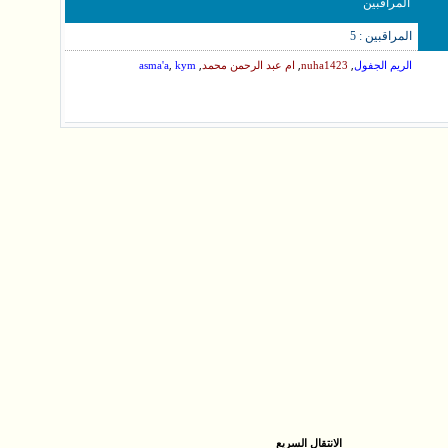
المراقبين
المراقبين : 5
,
,
,
,
الريم الجفول
nuha1423
ام عبد الرحمن محمد
kym
asma'a
الانتقال السريع