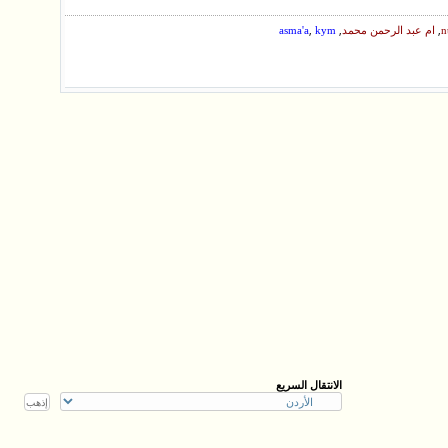
,
,
,
n
ام عبد الرحمن محمد
kym
asma'a
الانتقال السريع