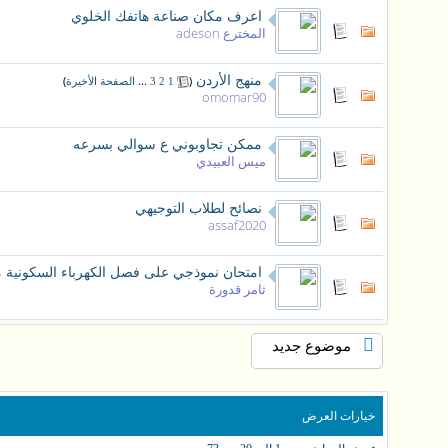
اعرف مكان صناعة هاتفك الخلوي
المخترع adeson
منهج الأردن
‏
(
...
)
1
2
3
الصفحة الأخيرة
omomar90
ممكن تجاوبوني ع سوالي بسرعه
ميس العبيدي
نصائح لطلاب التوجيهي
assaf2020
امتحان نموذجي على فصل الكهرباء السكونية مأخوذ من
ثامر قدورة
موضوع جديد
خيارات العرض