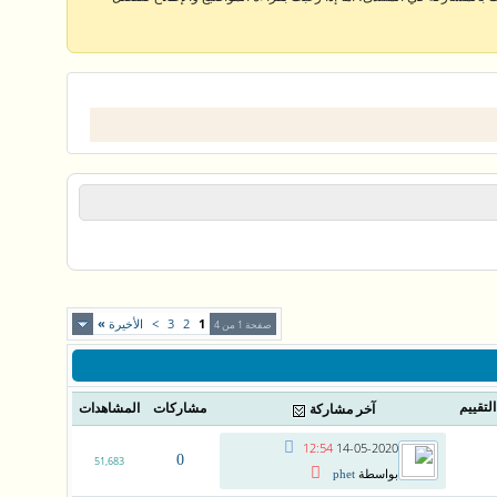
1
2
3
>
الأخيرة
»
صفحة 1 من 4
التقييم
مشاركات
المشاهدات
آخر مشاركة
12:54
14-05-2020
0
51,683
بواسطة
phet