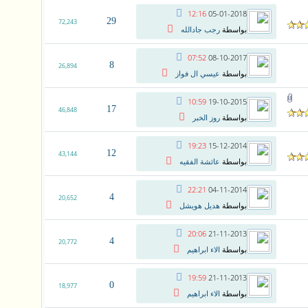
12:16
05-01-2018
29
72,243
بواسطة
رجب جادالله
07:52
08-10-2017
8
26,894
بواسطة
عيسي ال فواز
10:59
19-10-2015
17
46,848
بواسطة
روز الخبر
19:23
15-12-2014
12
43,144
بواسطة
عائشة الفقيه
22:21
04-11-2014
4
20,652
بواسطة
هديل هويشل
20:06
21-11-2013
4
20,772
بواسطة
الاء ابراهيم
19:59
21-11-2013
0
18,977
بواسطة
الاء ابراهيم