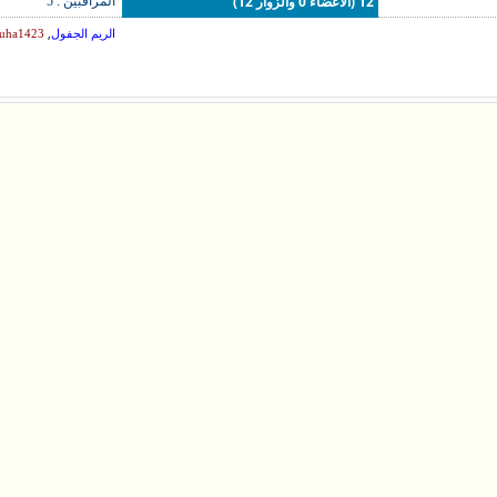
12 (الأعضاء 0 والزوار 12)
المراقبين : 5
,
الريم الجفول
uha1423