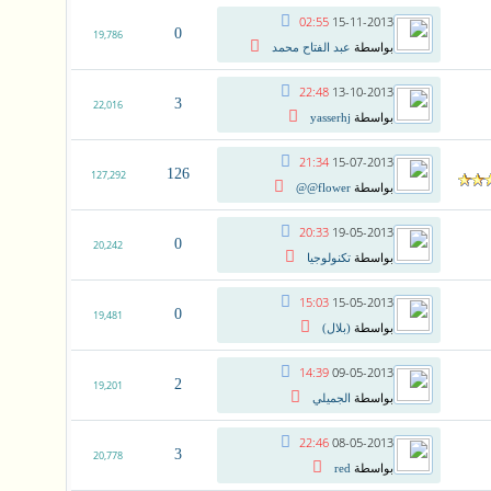
02:55
15-11-2013
0
19,786
بواسطة
عبد الفتاح محمد
22:48
13-10-2013
3
22,016
بواسطة
yasserhj
21:34
15-07-2013
126
127,292
بواسطة
flower@@
20:33
19-05-2013
0
20,242
بواسطة
تكنولوجيا
15:03
15-05-2013
0
19,481
بواسطة
(بلال)
14:39
09-05-2013
2
19,201
بواسطة
الجميلي
22:46
08-05-2013
3
20,778
بواسطة
red