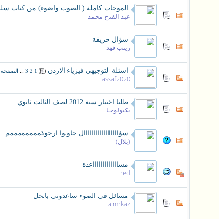
الموجات كاملة ( الصوت واضوء) من كتاب سلس
عبد الفتاح محمد
سؤال حريقة
زينب فهد
اسئلة التوجيهي فيزياء الاردن
‏
(
...
1
2
3
الصفحة ا
assaf2020
طلبا اختبار سنة 2012 لصف الثالث ثانوي
تكنولوجيا
سؤاااااااااااااااااال جاوبوا ارجوكممممممممم
(بلال)
مساااااااااااااعدة
red
مسائل في الضوء ساعدوني بالحل
almrkaz