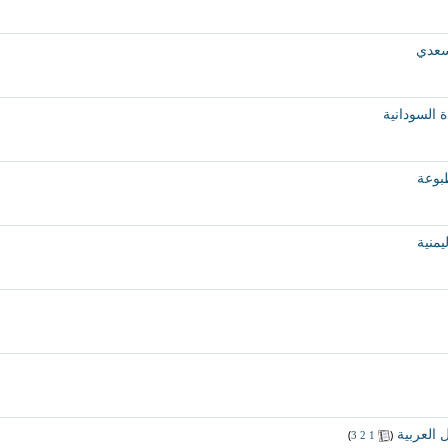
لسعدي
ة السودانية
طبوعة
يمنية
 العربية
‏
(
)
3
2
1