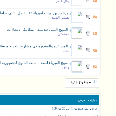
بلال عامر
برنامج بوربوينت لفيزياء 12 الفصل الثاني سلطنة عمان
همس الصدى
المنهج الليبى هندسية - ميكانيكا الانشاءات
توشكان
المساعده والمشوره في مشاريع التخرج ورسائل
east
منهج الفيزياء للصف الثالث الثانوي للجمهورية ال
وثيق
موضوع جديد
خيارات العرض
عرض المواضيع من 1 إلى 20 من 109
ترتيب حسب
طريقة العرض:
منذ