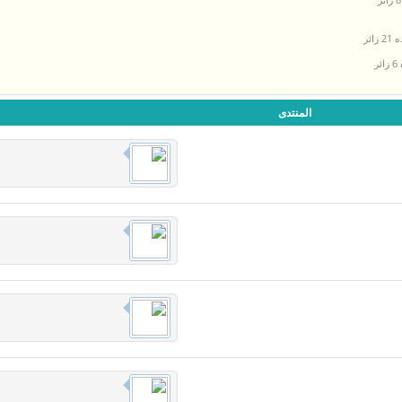
ائر
ر
المنتدى