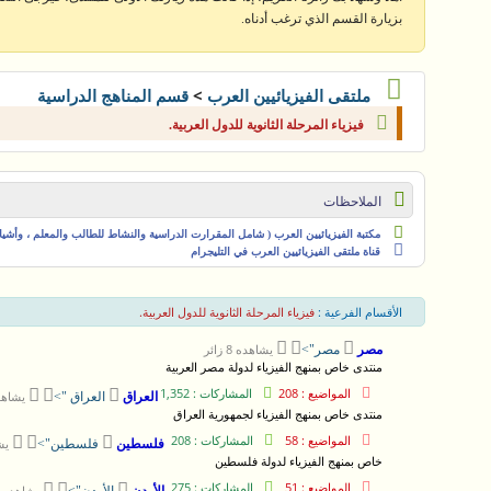
بزيارة القسم الذي ترغب أدناه.
>
ملتقى الفيزيائيين العرب
قسم المناهج الدراسية
فيزياء المرحلة الثانوية للدول العربية.
الملاحظات
مكتبة الفيزيائيين العرب ( شامل المقرارت الدراسية والنشاط للطالب والمعلم ، وأشياء 
قناة ملتقى الفيزيائيين العرب في التليجرام
الأقسام الفرعية
:
فيزياء المرحلة الثانوية للدول العربية.



يشاهده 8 زائر
مصر
مصر">
منتدى خاص بمنهج الفيزياء لدولة مصر العربية
المواضيع : 208
المشاركات : 1,352



يشاهده 6 
العراق
العراق ">
منتدى خاص بمنهج الفيزياء لجمهورية العراق
المواضيع : 58
المشاركات : 208



يشاه
فلسطين
فلسطين">
خاص بمنهج الفيزياء لدولة فلسطين
المواضيع : 51
المشاركات : 275



يشاهده 8 زائر