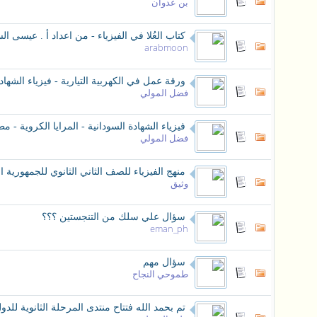
بن عدوان
كتاب العُلا في الفيزياء - من اعداد أ . عيسى ا
arabmoon
ورقة عمل في الكهربية التيارية - فيزياء الشهاد
فضل المولي
فيزياء الشهادة السودانية - المرايا الكروية - م
فضل المولي
منهج الفيزياء للصف الثاني الثانوي للجمهورية ال
وثيق
سؤال علي سلك من التنجستين ؟؟؟
eman_ph
سؤال مهم
طموحي النجاح
تم بحمد الله فتتاح منتدى المرحلة الثانوية للدول