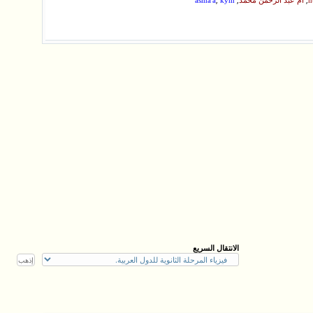
n
ام عبد الرحمن محمد
kym
asma'a
الانتقال السريع