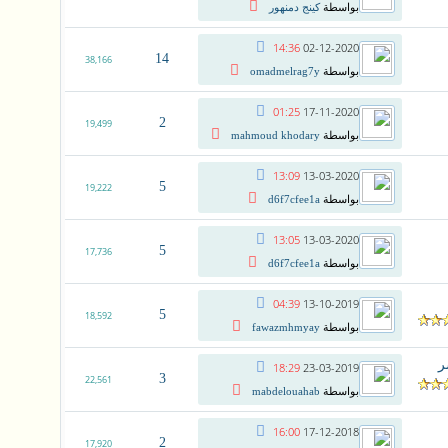
بواسطة
كينج دمنهور
14:36
02-12-2020
14
38,166
بواسطة
omadmelrag7y
01:25
17-11-2020
2
19,499
بواسطة
mahmoud khodary
13:09
13-03-2020
5
19,222
بواسطة
d6f7cfee1a
13:05
13-03-2020
5
17,736
بواسطة
d6f7cfee1a
04:39
13-10-2019
5
18,592
بواسطة
fawazmhmyay
18:29
23-03-2019
3
22,561
بواسطة
mabdelouahab
16:00
17-12-2018
2
17,920