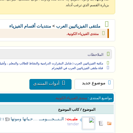
بزيارة القسم الذي ترغب أدناه.
>
ملتقى الفيزيائيين العرب
منتديات أقسام الفيزياء
منتدى الفيزياء الكونية.
الملاحظات
مكتبة الفيزيائيين العرب ( شامل المقرارت الدراسية والنشاط للطالب والمعلم ، وأشياء 
قناة ملتقى الفيزيائيين العرب في التليجرام
موضوع جديد
أدوات المنتدى
مواضيع المنتدى
:
منتدى الفيزياء الكونية.
/
الموضوع
كاتب الموضوع
مثبــت:
الــنـــجــــومـــ ....حـياتها وموتها
‏
(
2
1
tender