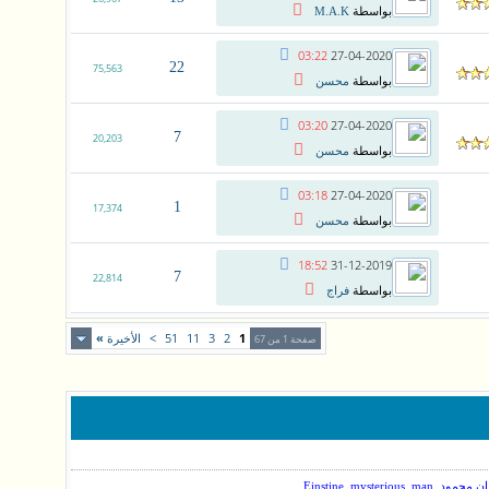
بواسطة
M.A.K
03:22
27-04-2020
22
75,563
بواسطة
محسن
03:20
27-04-2020
7
20,203
بواسطة
محسن
03:18
27-04-2020
1
17,374
بواسطة
محسن
18:52
31-12-2019
7
22,814
بواسطة
فراج
1
2
3
11
51
>
الأخيرة
»
صفحة 1 من 67
,
,
ن محمود
mysterious_man
Einstine