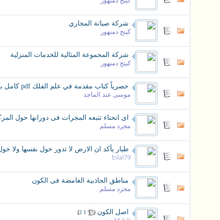
كينج دمنهور
شركة صيانة المجاري
كينج دمنهور
شركة المجموعة المثالية للخدمات المنزلية
كينج دمنهور
حصرياً كتاب مقدمة في علم الفلك pdf كامل برابط مباشر
موسى عبد الماجد
اى انحناء تتبعه المجرات فى دورانها حول المرك
مجرد مسلم
طيار يأكد ان الارض لا تدور حول نفسها ولا 
bilal79
مناطق الجاذبية الغامضة فى الكون
مجرد مسلم
اصل الكون
‏
(
)
2
1