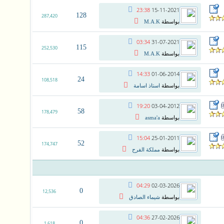
23:38
15-11-2021
128
287,420
بواسطة
M.A.K
03:34
31-07-2021
115
252,530
بواسطة
M.A.K
14:33
01-06-2014
24
108,518
بواسطة
استاذ اسامة
19:20
03-04-2012
58
178,479
بواسطة
asma'a
15:04
25-01-2011
52
174,747
بواسطة
مملكة الفرح
04:29
02-03-2026
0
12,536
بواسطة
شيماء الصادق
04:36
27-02-2026
0
1,618