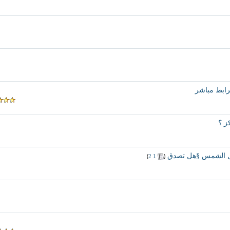
ز ؟
حول الشمس §هل تصدق
‏
(
)
2
1