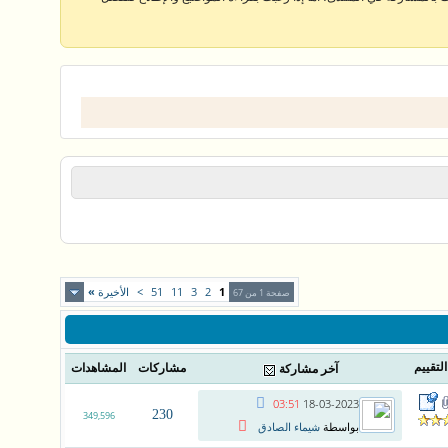
1
2
3
11
51
>
الأخيرة
»
صفحة 1 من 67
التقييم
مشاركات
المشاهدات
آخر مشاركة
03:51
18-03-2023
230
349,596
بواسطة
شيماء الصادق