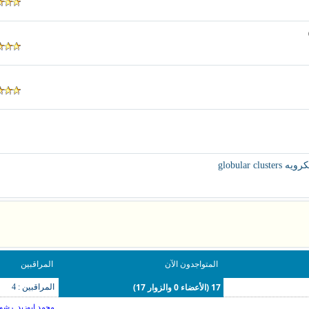
globular
المتواجدون الآن
المراقبين
17 (الأعضاء 0 والزوار 17)
المراقبين : 4
,
محمد ابوزيد
رشوا