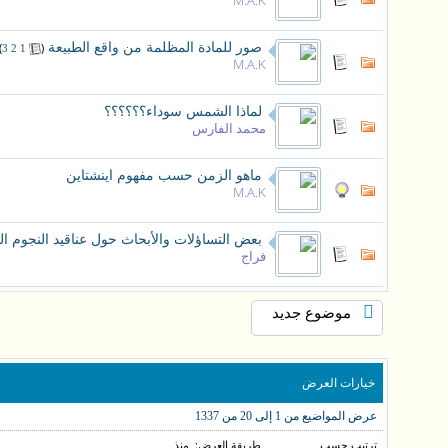
M.A.K
صور للمادة المظلمة من واقع الطبيعة
‏
(
)
3
2
1
M.A.K
لماذا الشمس سوداء؟؟؟؟؟؟
محمد الفارس
ماهو الزمن حسب مفهوم اينشتاين
M.A.K
بعض التساؤلات والأبحاث حول عناقيد النجوم الكرويه  clusters
فراج
موضوع جديد
خيارات العرض
عرض المواضيع من 1 إلى 20 من 1337
ترتيب حسب
طريقة العرض:
منذ