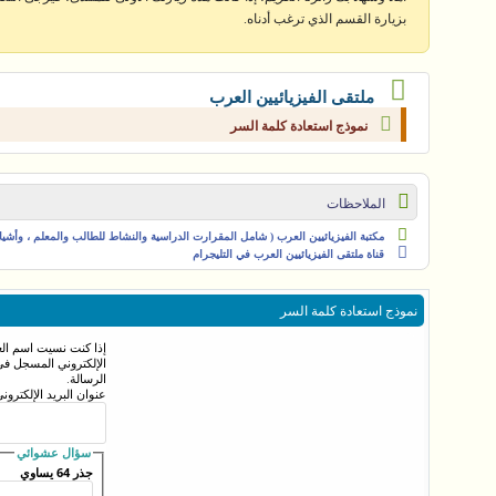
بزيارة القسم الذي ترغب أدناه.
ملتقى الفيزيائيين العرب
نموذج استعادة كلمة السر
الملاحظات
مكتبة الفيزيائيين العرب ( شامل المقرارت الدراسية والنشاط للطالب والمعلم ، وأشياء 
قناة ملتقى الفيزيائيين العرب في التليجرام
نموذج استعادة كلمة السر
إذا كنت نسيت اسم العض
الإلكتروني المسجل في
الرسالة.
عنوان البريد الإلكتروني
سؤال عشوائي
جذر 64 يساوي