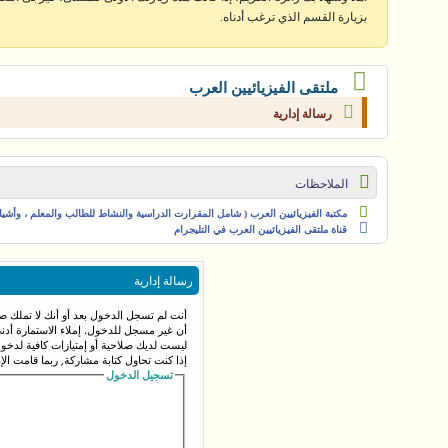
بزيارة القسم الذي ترغب أدناه.
ملتقى الفيزيائيين العرب
رسالة إدارية
الملاحظات
مكتبة الفيزيائيين العرب ( شامل المقرارت الدراسية والنشاط للطالب والمعلم ، وأشياء 
قناة ملتقى الفيزيائيين العرب في التليجرام
رسالة إدارية
أنت لم تسجل الدخول بعد أو أنك لا تملك صل
أن غير مسجل للدخول. إملاء الاستمارة أد
ليست لديك صلاحية أو إمتيازات كافية لدخ
إذا كنت تحاول كتابة مشاركة, ربما قامت الإ
تسجيل الدخول