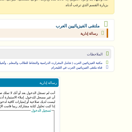
بزيارة القسم الذي ترغب أدناه.
ملتقى الفيزيائيين العرب
رسالة إدارية
الملاحظات
مكتبة الفيزيائيين العرب ( شامل المقرارت الدراسية والنشاط للطالب والمعلم ، وأشياء 
قناة ملتقى الفيزيائيين العرب في التليجرام
رسالة إدارية
أنت لم تسجل الدخول بعد أو أنك لا تملك صل
أن غير مسجل للدخول. إملاء الاستمارة أد
ليست لديك صلاحية أو إمتيازات كافية لدخ
إذا كنت تحاول كتابة مشاركة, ربما قامت الإ
تسجيل الدخول