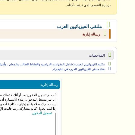
بزيارة القسم الذي ترغب أدناه.
ملتقى الفيزيائيين العرب
رسالة إدارية
الملاحظات
مكتبة الفيزيائيين العرب ( شامل المقرارت الدراسية والنشاط للطالب والمعلم ، وأشياء 
قناة ملتقى الفيزيائيين العرب في التليجرام
رسالة إدارية
أنت لم تسجل الدخول بعد أو أنك لا تملك صل
أن غير مسجل للدخول. إملاء الاستمارة أد
ليست لديك صلاحية أو إمتيازات كافية لدخ
إذا كنت تحاول كتابة مشاركة, ربما قامت الإ
تسجيل الدخول