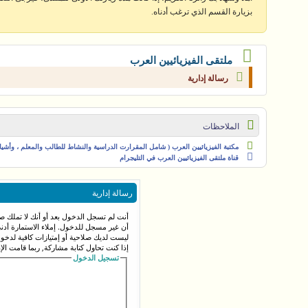
بزيارة القسم الذي ترغب أدناه.
ملتقى الفيزيائيين العرب
رسالة إدارية
الملاحظات
مكتبة الفيزيائيين العرب ( شامل المقرارت الدراسية والنشاط للطالب والمعلم ، وأشياء 
قناة ملتقى الفيزيائيين العرب في التليجرام
رسالة إدارية
أنت لم تسجل الدخول بعد أو أنك لا تملك صل
أن غير مسجل للدخول. إملاء الاستمارة أد
ليست لديك صلاحية أو إمتيازات كافية لدخ
إذا كنت تحاول كتابة مشاركة, ربما قامت الإ
تسجيل الدخول