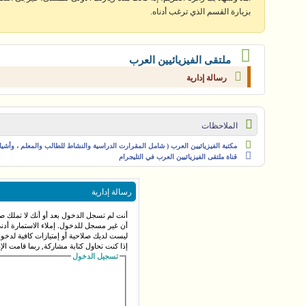
بزيارة القسم الذي ترغب أدناه.
ملتقى الفيزيائيين العرب
رسالة إدارية
الملاحظات
مكتبة الفيزيائيين العرب ( شامل المقرارت الدراسية والنشاط للطالب والمعلم ، وأشياء 
قناة ملتقى الفيزيائيين العرب في التليجرام
رسالة إدارية
أنت لم تسجل الدخول بعد أو أنك لا تملك صل
أن غير مسجل للدخول. إملاء الاستمارة أد
ليست لديك صلاحية أو إمتيازات كافية لدخ
إذا كنت تحاول كتابة مشاركة, ربما قامت الإ
تسجيل الدخول