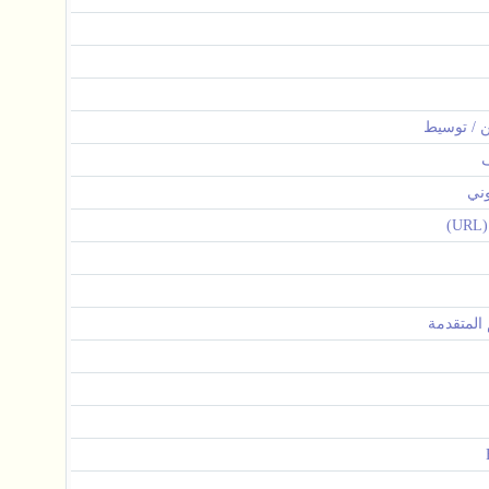
ين / توسيط
وني
)
م المتقدمة