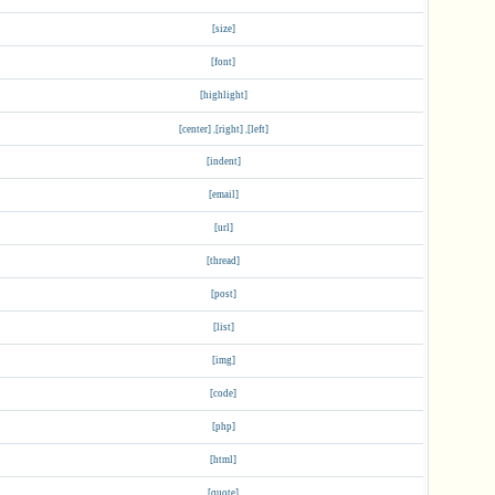
[size]
[font]
[highlight]
,
,
[center]
[right]
[left]
[indent]
[email]
[url]
[thread]
[post]
[list]
[img]
[code]
[php]
[html]
[quote]