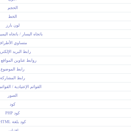
الحجم
الخط
لون بارز
باتجاه اليسار / باتجاه اليم
متساوي الأطراف
رابط البريد الإلكتر
روابط عناوين المواقع (URL
رابط الموضوع
رابط المشاركة
القوائم الإعتيادية / القوائ
الصور
كود
كود PHP
كود بلغة HTML
اقتباس