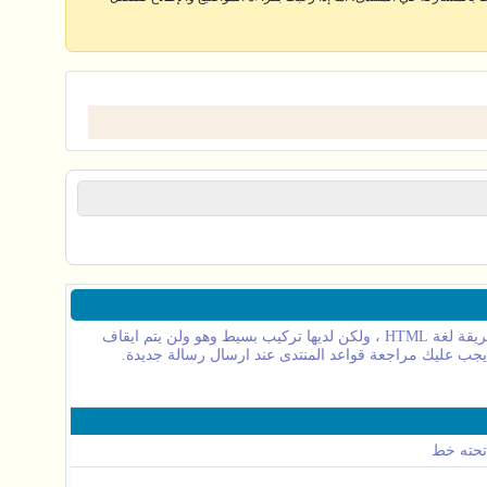
BB code عبارة عن مجموعة من الأكواد المشتقة من لغة (html) والتي تكون قد تعرفت عليها من قبل .تسمح لك باضافة تهيئة إلى رسائلك بنفس طريقة لغة HTML ، ولكن لديها تركيب بسيط وهو ولن يتم ايقاف
تحته خط