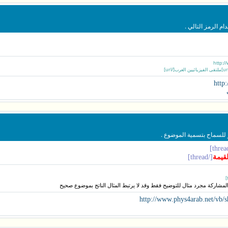
م الرمز التالي .
http
 للسماح بتسمية الموضوع .
لقيمة
[/thread]
لمشاركة مجرد مثال للتوضيح فقط وقد لا يرتبط المثال الناتج بموضوع صحيح
http://www.phys4arab.net/vb/