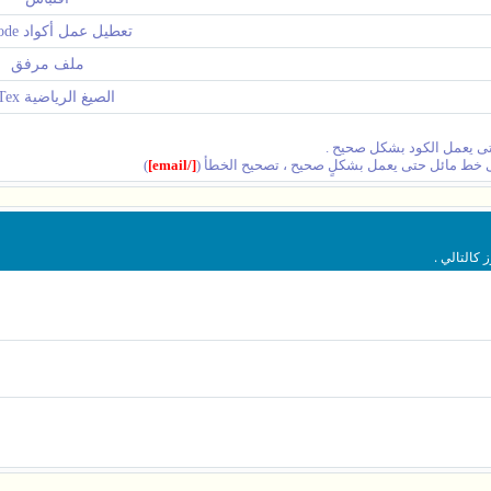
تعطيل عمل أكواد BB Code
ملف مرفق
الصيغ الرياضية LaTex
 حتى يعمل الكود بشكل صحيح .
ى خط مائل حتى يعمل بشكلٍ صحيح ، تصحيح الخطأ (
[/email]
)
 كالتالي .