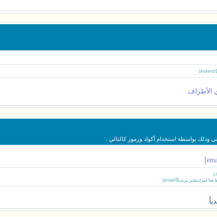
 الأطراف
ني وذلك بواسطة استخدام أكواد ورموز كالتالي .
اً