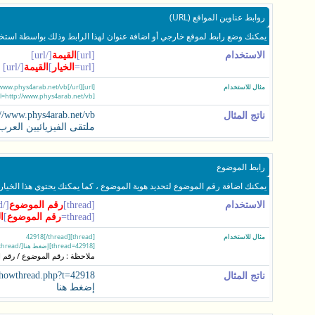
روابط عناوين المواقع (URL)
يمكنك وضع رابط لموقع خارجي أو اضافة عنوان لهذا الرابط وذلك بواسطة استخدا
الاستخدام
[url]
القيمة
[/url]
[url=
الخيار
]
القيمة
[/url]
مثال للاستخدام
[url]http://www.phys4arab.net/vb[/url]
[url=http://www.phys4arab.net/vb]ملتقى الفيزيائيين العرب[/url]
://www.phys4arab.net/vb
ناتج المثال
ملتقى الفيزيائيين العرب
رابط الموضوع
يمكنك اضافة رقم الموضوع لتحديد هوية الموضوع ، كما يمكنك يحتوي هذا الخيار
الاستخدام
[thread]
رقم الموضوع
[/thread]
[thread=
رقم الموضوع
]
ا
مثال للاستخدام
[thread]42918[/thread]
[thread=42918]إضغط هنا[/thread]
ملاحظة : رقم الموضوع / رقم ا
showthread.php?t=42918
ناتج المثال
إضغط هنا