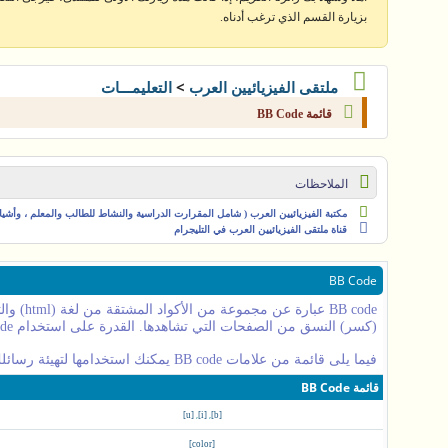
بزيارة القسم الذي ترغب أدناه.
>
ملتقى الفيزيائيين العرب
التعليمـــات
قائمة BB Code
الملاحظات
مكتبة الفيزيائيين العرب ( شامل المقرارت الدراسية والنشاط للطالب والمعلم ، وأشياء 
قناة ملتقى الفيزيائيين العرب في التليجرام
BB Code
(كسر) النسق من الصفحات التي تشاهدها. القدرة على استخدام BB code هو تحديد في المنتدى - من قبل - المنتدى الأساسي بواسطة الإدارة ، لذا يجب عليك مراجعة قواعد المنتدى عند ارسال رسالة جديدة.
فيما يلى قائمة من علامات BB code يمكنك استخدامها لتهيئة رسائلك.
قائمة BB Code
,
,
[u]
[i]
[b]
[color]