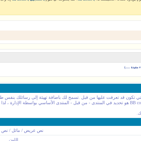
مفيدة .....)
نص عريض / مائل / نص 
اللون