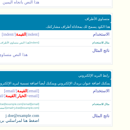
هذا النص باتجاه اليمين
متساوي الأطراف
هذا الكود يسمح لك بمحاذاة أطراف مشاركتك.
الاستخدام
[indent]
القيمة
[/indent]
مثال للاستخدام
[indent]هذا النص متساوي الأطراف[/indent]
ناتج المثال
هذا النص متساوي
رابط البريد الإلكتروني
يمكنك اضافة عنوان بريدك الإلكتروني ويمكنك أيضآ اضافة تسمية لبريد الإلكترو
الاستخدام
[email]
القيمة
[/email]
[email=
الخيار
]
القيمة
[/email]
مثال للاستخدام
[email]j.doe@example.com[/email]
[email=j.doe@example.com]اضغط هنا لمراسلتي بريدياً[/email]
j.doe@example.com
ناتج المثال
اضغط هنا لمراسلتي بريدي