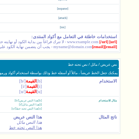
[noparse]
[attach]
[tex]
استخدامات خاطئة في التعامل مع أكواد المنتدى:
[url]
www.example.com
[/url]
- لا تترك فراغآ بين بداية الكود أو نهايته
[email]
[email]
myname@domain.com
- يجب أن يتضمن نهاية الكود عل
نص عريض / مائل / نص تحته خط
يمكنك جعل الخط عريضآ ، مائلاً أو أسفله خط وذلك بواسطة استخدام أكواد ورموز
الاستخدام
[b]
القيمة
[/b]
[i]
القيمة
[/i]
[u]
القيمة
[/u]
مثال للاستخدام
[b]هذا النص عريض[/b]
[i]هذا النص مائل[/i]
[u]هذا النص تحته خط[/u]
ناتج المثال
هذا النص عريض
هذا النص مائل
هذا النص تحته خط