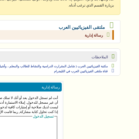
بزيارة القسم الذي ترغب أدناه.
ملتقى الفيزيائيين العرب
رسالة إدارية
الملاحظات
مكتبة الفيزيائيين العرب ( شامل المقرارت الدراسية والنشاط للطالب والمعلم ، وأشياء 
قناة ملتقى الفيزيائيين العرب في التليجرام
رسالة إدارية
أنت لم تسجل الدخول بعد أو أنك لا تملك صل
أن غير مسجل للدخول. إملاء الاستمارة أد
ليست لديك صلاحية أو إمتيازات كافية لدخ
إذا كنت تحاول كتابة مشاركة, ربما قامت الإ
تسجيل الدخول