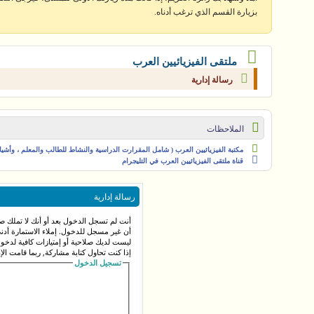
بزيارة القسم الذي ترغب أدناه.
ملتقى الفيزيائيين العرب
رسالة إدارية
الملاحظات
مكتبة الفيزيائيين العرب ( شامل المقرارت الدراسية والنشاط للطالب والمعلم ، وأشياء 
قناة ملتقى الفيزيائيين العرب في التليجرام
رسالة إدارية
أنت لم تسجل الدخول بعد أو أنك لا تملك صل
أن غير مسجل للدخول. إملاء الاستمارة أد
ليست لديك صلاحية أو إمتيازات كافية لدخ
إذا كنت تحاول كتابة مشاركة, ربما قامت الإ
تسجيل الدخول