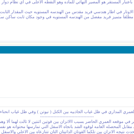
باعتبار المستقر هو المصير النهائي للماده وهو النقطه الاعلى في اي نظام دوار
تار في اطار هندسي فريد مقدس من الهندسه المستويه حيث المقدار الثابت ط =
مطلقا متميز فريد مفضل من الهندسه المستويه في وجود مكان ثابت ساكن سكون
عمري المداري في ظل غياب الجاذبيه بين الكتل ( نيوتن ) وفي ظل غياب انحناء 
------------------------------------
 موقعه العمري الحاضر بسبب االاتزان بين قوتين اثنتين لا ثالث لهما ألا وهما 
 مقابل المحصله العامه لوقوه الشد باتجاه الاسفل التي تمارسها محتواته هو نفس
 نتيجه الاتزان بين تلكما القوتان الذاتيتان التان تتنازعاه بين الاعلى والاسفل