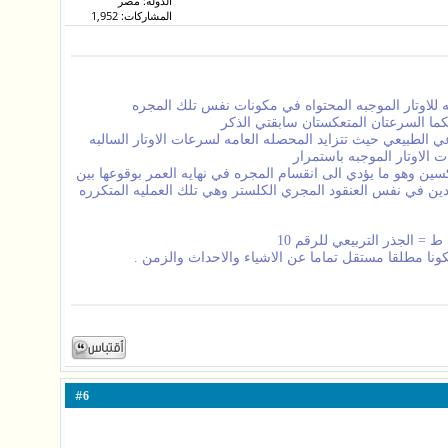
الدولة: مصر
المشاركات: 1,952
ه للاوتار الموجبه المحتواه في مكونات نفس تلك المجره
ا السرعتان المتعكستان سابقتي الذكر
الطبيعي حيث تتزايد المحصله العامه لسرعات الاوتار السالبه
الاوتار الموجبه باستمرار
ين وهو ما يؤدي الى انقسام المجره في نهايه العمر بوقوعها بين
دين في نفس العنقود المجري الكلستر وهي تلك العمليه المتكرره
 الجذر التربيعي للرقم 10
ا مطلقا مستقل تماما عن الاشياء والاحداث والزمن .
#
6