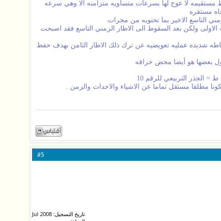
ط مستقيمه لا عوج لها بسرعات متساويه متزامنه الا وهي سرعه
جاه مستقره
مني التاسع الاخير بما تحتويه من مجرات
 الاولى ولكن بعد السقوط الى الاطار الزمني التاسع فقد اصبحت
بساطه شديده عمليه تعويضيه عن ترك ذلك الاطار الثامن بهدف حفظ
حول بعضها هو أيضا محض خرافه
 الجذر التربيعي للرقم 10
ا مطلقا مستقل تماما عن الاشياء والاحداث والزمن .
#
5
تاريخ التسجيل: Jul 2008