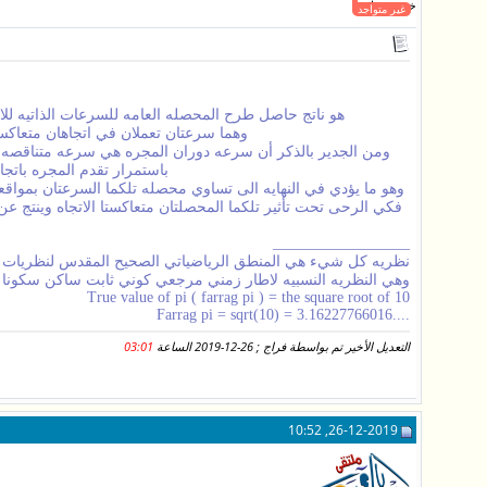
خبير فيزيائي
غير متواجد
هو ناتج حاصل طرح المحصله العامه للسرعات الذاتيه للاو
وهما سرعتان تعملان في اتجاهان متعاك
ومن الجدير بالذكر أن سرعه دوران المجره هي سرعه متناقصه با
باستمرار تقدم المجره باتج
وهو ما يؤدي في النهايه الى تساوي محصله تلكما السرعتان بمواقع
فكي الرحى تحت تأثير تلكما المحصلتان متعاكستا الاتجاه وينتج 
__________________
نظريه كل شيء هي المنطق الرياضياتي الصحيح المقدس لنظريات الاو
وهي النظريه النسبيه لاطار زمني مرجعي كوني ثابت ساكن سكونا 
True value of pi ( farrag pi ) = the square root of 10
....Farrag pi = sqrt(10) = 3.16227766016
التعديل الأخير تم بواسطة فراج ; 26-12-2019 الساعة
03:01
26-12-2019, 10:52