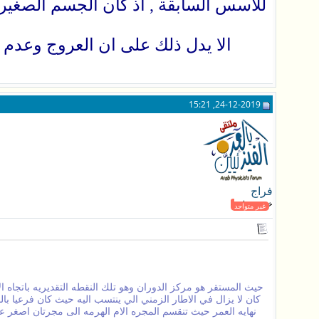
للاسس السابقة , اذ كان الجسم الصغير يت
الا يدل ذلك على ان العروج وعدم
24-12-2019, 15:21
فراج
خبير فيزيائي
غير متواجد
حيث المستقر هو مركز الدوران وهو تلك النقطه التقديريه باتجاه ا
كان لا يزال في الاطار الزمني الي ينتسب اليه حيث كان فرعيا با
نهايه العمر حيث تنقسم المجره الام الهرمه الى مجرتان اصغر ع