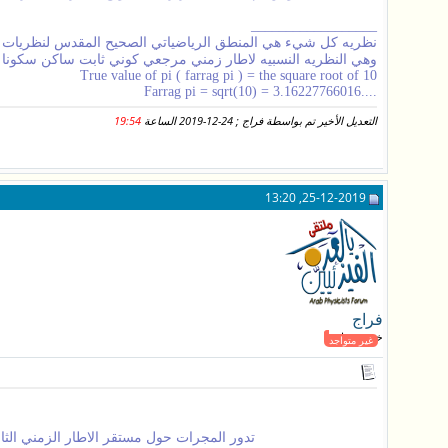
__________________
نظريه كل شيء هي المنطق الرياضياتي الصحيح المقدس لنظريات الاو
وهي النظريه النسبيه لاطار زمني مرجعي كوني ثابت ساكن سكونا 
True value of pi ( farrag pi ) = the square root of 10
....Farrag pi = sqrt(10) = 3.16227766016
التعديل الأخير تم بواسطة فراج ; 24-12-2019 الساعة
19:54
25-12-2019, 13:20
فراج
خبير فيزيائي
غير متواجد
تدور المجرات حول مستقر الاطار الزمني الثاب