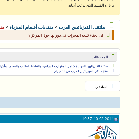
بزيارة القسم الذي ترغب أدناه.
>
>
ملتقى الفيزيائيين العرب
منتديات أقسام الفيزياء
منت
اى انحناء تتبعه المجرات فى دورانها حول المركز ؟
الملاحظات
مكتبة الفيزيائيين العرب ( شامل المقرارت الدراسية والنشاط للطالب والمعلم ، وأشياء 
قناة ملتقى الفيزيائيين العرب في التليجرام
اضافة رد
10-03-2014, 10:57