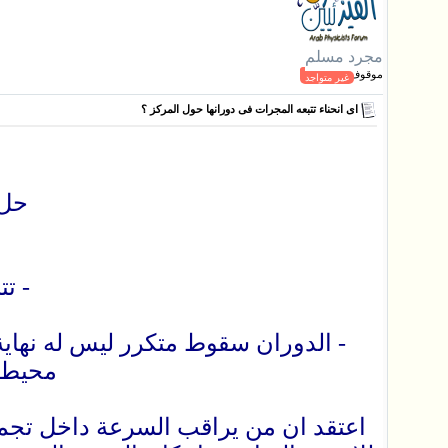
مجرد مسلم
موقوف
غير متواجد
اى انحناء تتبعه المجرات فى دورانها حول المركز ؟
حل 
- ت
- الدوران سقوط متكرر ليس له نهاية
محيط ا
اعتقد ان من يراقب السرعة داخل تجمع