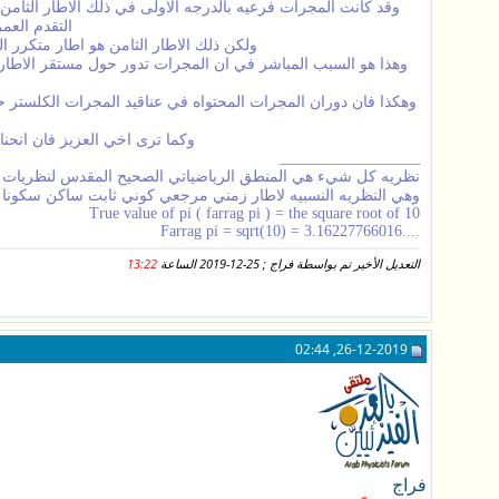
وقد كانت المجرات فرعيه بالدرجه الاولى في ذلك الاطار الثام
التقدم العم
ولكن ذلك الاطار الثامن هو اطار متكرر ا
وهذا هو السبب المباشر في ان المجرات تدور حول مستقر الاطار ا
وهكذا فان دوران المجرات المحتواه في عناقيد المجرات الكلستر ح
وكما ترى اخي العزيز فان انحن
__________________
نظريه كل شيء هي المنطق الرياضياتي الصحيح المقدس لنظريات الاو
وهي النظريه النسبيه لاطار زمني مرجعي كوني ثابت ساكن سكونا 
True value of pi ( farrag pi ) = the square root of 10
....Farrag pi = sqrt(10) = 3.16227766016
التعديل الأخير تم بواسطة فراج ; 25-12-2019 الساعة
13:22
26-12-2019, 02:44
فراج