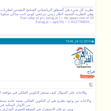
__________________
نظريه كل شيء هي المنطق الرياضياتي الصحيح المقدس لنظريات الاو
وهي النظريه النسبيه لاطار زمني مرجعي كوني ثابت ساكن سكونا 
True value of pi ( farrag pi ) = the square root of 10
....Farrag pi = sqrt(10) = 3.16227766016
24-12-2019, 19:46
فراج
خبير فيزيائي
غير متواجد
وللاجابه على السؤال كيف يستقر التكوين الفلكي في موقعه ال
والاجابه من وجهه نظري هي ان التكوين الفلكي بصفه عامه يستقر في
من الاوتار السالبه في
ومن ثم فان الاستقرار في الموقع العمري المداري يحدث