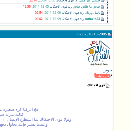
طيبتي اكبر همي
05-12-2009,
22:14
رد: قوى الاحتكاك
طاش ما طاش طاش
05-12-2011,
18:58
رد: قوى الاحتكاك
باسل وردان
09-12-2011,
02:54
رد: قوى الاحتكاك
09:02
09-12-2011,
nuha1423
رد: قوى الاحتكاك
سنبلة
10-02-2015,
05:09
جزاك الله خير وجعله في ميزان...
00:30
28-03-2015,
moonsoon
جزاكم الله خير
10-10-2005, 02:02
علويط
04-04-2017,
15:10
شكرا لك وبورك فيكم جميعا ...
نيوتن
فيزيائي قدير
غير متواجد
قوى الاحتكاك
فإذا تركنا كرة صغيرة
كذلك ندرك سهو
ولولا قوى الاحتكاك لما استطاع الإنسان أن
وعندما تسير فإنك تحاول دفع 