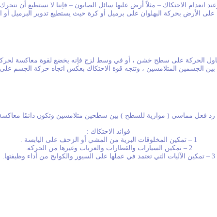
عند انعدام الاحتكاك – مثلاً أرض عليها سائل الصابون – فإننا لا نستطيع أن نتحرك.
 على الأرض بحركة البهلوان على برميل أو كرة حيث يستطيع تدوير البرميل أو ال
اول الحركة على سطح خشن ، أو في وسط لزج فإنه يخضع لقوة معاكسة لحركته
ية بين الجسمين المتلامسين ، وتتجه قوة الاحتكاك بعكس اتجاه حركة الجسم على
 رد فعل مماسي ( موازية للسطح ) بين سطحين متلامسين وتكون دائمًا معاكسة 
فوائد الاحتكاك :
1 – تمكين المخلوقات البرية من المشي أو الزحف على اليابسة .
2 – تمكين السيارات والقطارات والعربات وغيرها من الحركة.
3 – تمكين الآليات التي تعتمد في عملها على السيور والكوابح من أداء وظيفتها.