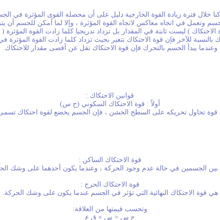
نا خلال فترة زيادة القوة الخارجية دليل على أن محصلة القوى المؤثرة في ال
جسم وتعمل في اتجاه معاكس لاتجاه القوة المؤثرة ، وإلا لما أمكن للجسم أن يتز
 الاحتكاك ) ليست ثابتة في المقدار بل تزداد تدريجيا كلما زادت القوة المؤثرة (
ك بالنسبة للآخر فإن قوة الاحتكاك تتغير بحيث تزداد كلما زادت القوة المؤثرة ف
وعندما يبدأ الجسم بالتحرك فإن قوة الاحتكاك تقل عن أقصى مقدار للاحتكاك.
قوانين الاحتكاك :
أولاً : قوة الاحتكاك السكوني (ح س)
قوة تحاول تحريكه على السطح الخشن ، فإن الجسم يخضع لقوة احتكاك تسمى ق
قوة الاحتكاك الساكن :
 بين الجسمين في حالة عدم وجود الحركة ، وعندما يكون أحدهما على وشك الحرك
قوة الاحتكاك الحرج :
هي قوة الاحتكاك النهائية التي تؤثر في الجسم عندما يكون على وشك الحركة.
وتحسب قيمتها من العلاقة:
ح س = س × ق ع