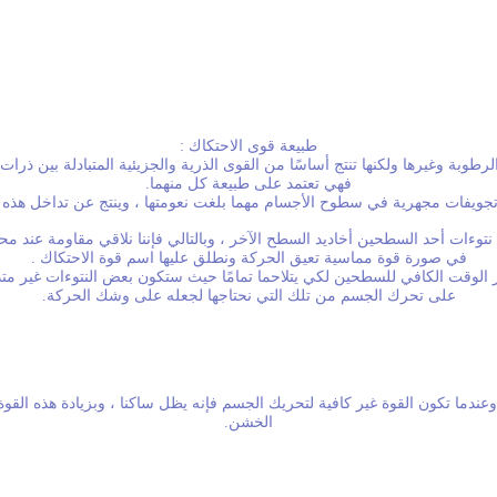
طبيعة قوى الاحتكاك :
لرطوبة وغيرها ولكنها تنتج أساسًا من القوى الذرية والجزيئية المتبادلة بين 
فهي تعتمد على طبيعة كل منهما.
 وتجويفات مجهرية في سطوح الأجسام مهما بلغت نعومتها ، وينتج عن تداخل هذه
ات أحد السطحين أخاديد السطح الآخر ، وبالتالي فإننا نلاقي مقاومة عند مح
في صورة قوة مماسية تعيق الحركة ونطلق عليها اسم قوة الاحتكاك .
ر الوقت الكافي للسطحين لكي يتلاحما تمامًا حيث ستكون بعض النتوءات غير متداخ
على تحرك الجسم من تلك التي نحتاجها لجعله على وشك الحركة.
 وعندما تكون القوة غير كافية لتحريك الجسم فإنه يظل ساكنا ، وبزيادة هذه ال
الخشن.