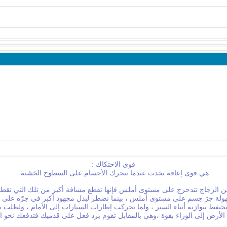
قوى الاحتكاك :
هي قوى إعاقة تحدث عندما تتحرك الأجسام على السطوح الخشنة.
 من الزجاج تتدحرج على مستوى أملس فإنها تقطع مسافة أكبر من تلك التي تق
لة جرّ جسم على مستوى أملس ، بينما نضطر لبذل مجهود أكبر في جرّه عل
 يحتفظ بتوازنه أثناء السير ، ولما تحركت إطارات السيارات إلى الأمام ، ولظلت
الأرض إلى الوراء بقوة ،وهي بالمقابل تقوم برد فعل على قدميك فتدفعك نحو ال