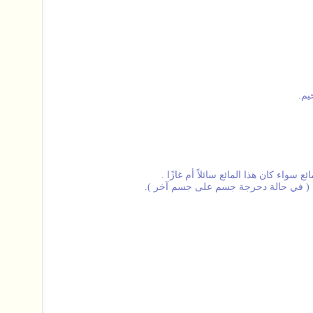
يم.
اء كان هذا المائع سائلاً أم غازًا .
جيًا ( في حالة دحرجة جسم على جسم آخر ).