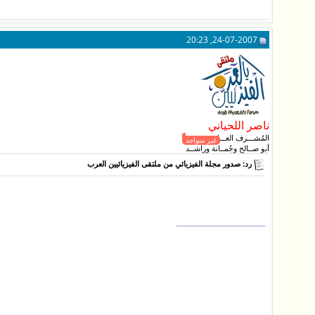
24-07-2007, 20:23
ناصر اللحياني
المُشـــرف العـــام
غير متواجد
أبو صــالح وجُمــانة وراشــد
رد: صدور مجلة الفيزيائي من ملتقى الفيزيائيين العرب
__________________