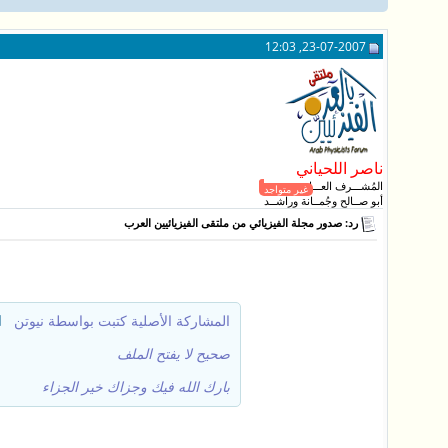
23-07-2007, 12:03
ناصر اللحياني
المُشـــرف العـــام
غير متواجد
أبو صــالح وجُمــانة وراشــد
رد: صدور مجلة الفيزيائي من ملتقى الفيزيائيين العرب
المشاركة الأصلية كتبت بواسطة نيوتن
صحيح لا يفتح الملف
بارك الله فيك وجزاك خير الجزاء