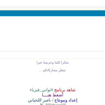
شكرا لكما وجزيتما خيرا
ننتظر مشاركاتكم ...
شاهد برنامج
#ثواني_فيزياء
أضغط هنــــا
إعداد ومونتاج /
ناصر اللحياني