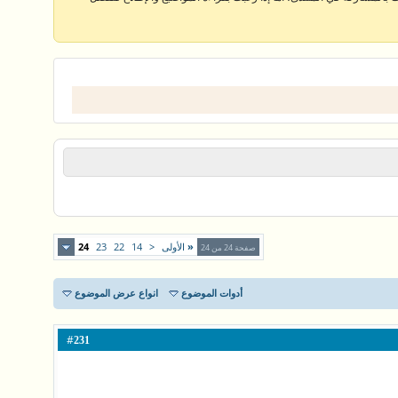
«
الأولى
<
14
22
23
24
صفحة 24 من 24
أدوات الموضوع
انواع عرض الموضوع
#
231