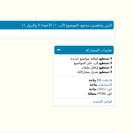
الذين يشاهدون محتوى الموضوع الآن : 1
( الأعضاء 0 والزوار 1)
تعليمات المشاركة
لا تستطيع
إضافة مواضيع جديدة
لا تستطيع
الرد على المواضيع
لا تستطيع
إرفاق ملفات
لا تستطيع
تعديل مشاركاتك
is
متاحة
BB code
متاحة
الابتسامات
متاحة
كود [IMG]
كود HTML
معطلة
قوانين المنتدى