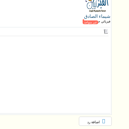
شيماء الصادق
فيزيائي جـديد
غير متواجد
اضافة رد