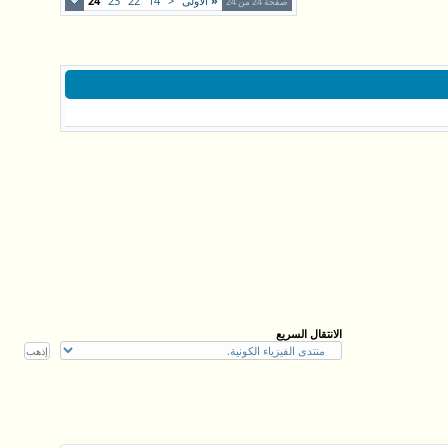
«
الأولى
<
14
22
23
24
صفحة 24 من 24
الانتقال السريع