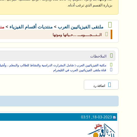
بزيارة القسم الذي ترغب أدناه.
>
>
ملتقى الفيزيائيين العرب
منتديات أقسام الفيزياء
منت
الــنـــجــــومـــ ....حـياتها وموتها
الملاحظات
مكتبة الفيزيائيين العرب ( شامل المقرارت الدراسية والنشاط للطالب والمعلم ، وأشياء 
قناة ملتقى الفيزيائيين العرب في التليجرام
اضافة رد
18-03-2023, 03:51