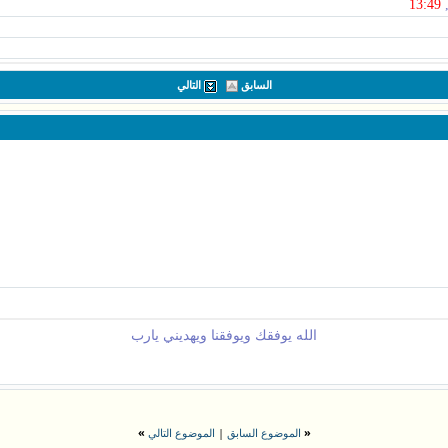
13:49
2
السابق
التالي
19:02
19:07
1
22:0
الله يوفقك ويوفقنا ويهديني يارب
15:58
18:58
19:
01
»
|
«
الموضوع السابق
الموضوع التالي
14