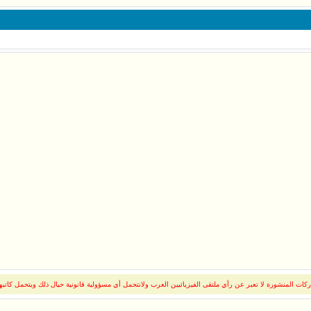
14:37
09
0
17:1
1
1
0
كات المنشورة لا تعبر عن رأي ملتقى الفيزيائيين العرب ولانتحمل أي مسؤولية قانونية حيال ذلك ويتحمل كاتبه