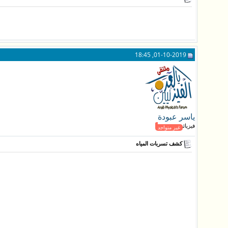
01-10-2019, 18:45
ياسر عبودة
فيزيائي جـديد
غير متواجد
كشف تسربات المياه