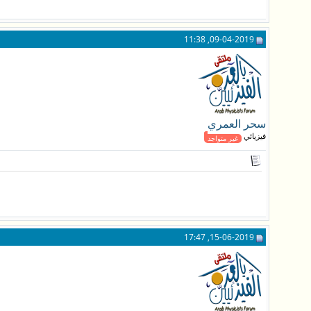
09-04-2019, 11:38
سحر العمري
فيزيائي جـديد
غير متواجد
15-06-2019, 17:47