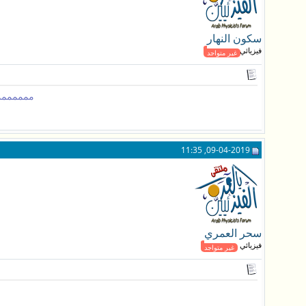
سكون النهار
فيزيائي جـديد
غير متواجد
ممممممم
09-04-2019, 11:35
سحر العمري
فيزيائي جـديد
غير متواجد