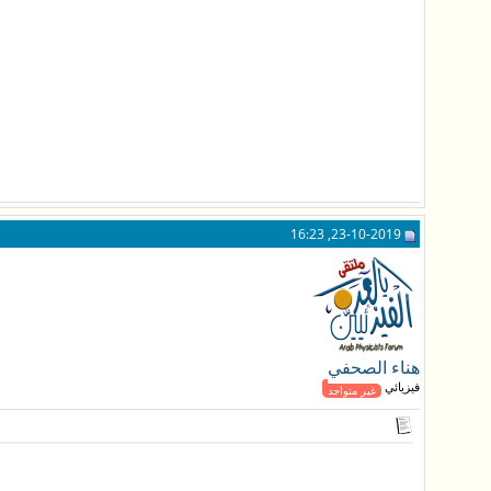
23-10-2019, 16:23
هناء الصحفي
فيزيائي جـديد
غير متواجد