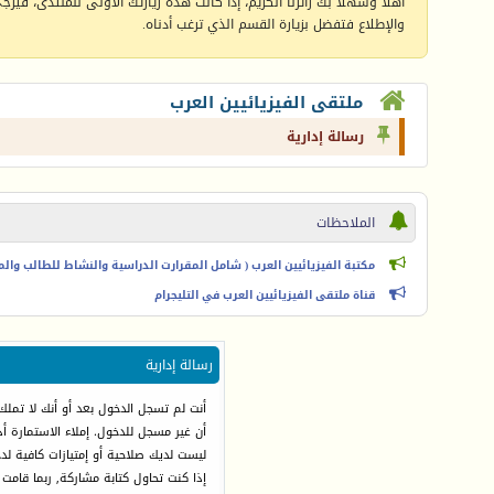
أهلا وسهلا بك زائرنا الكريم، إذا كانت هذه زيارتك الأولى للمنتدى، فيرجى 
والإطلاع فتفضل بزيارة القسم الذي ترغب أدناه.
ملتقى الفيزيائيين العرب
رسالة إدارية
الملاحظات
مكتبة الفيزيائيين العرب ( شامل المقرارت الدراسية والنشاط للطالب والمعل
قناة ملتقى الفيزيائيين العرب في التليجرام
رسالة إدارية
أنت لم تسجل الدخول بعد أو أنك لا تملك
أن غير مسجل للدخول. إملاء الاستمارة 
ليست لديك صلاحية أو إمتيازات كافية ل
إذا كنت تحاول كتابة مشاركة, ربما قامت 