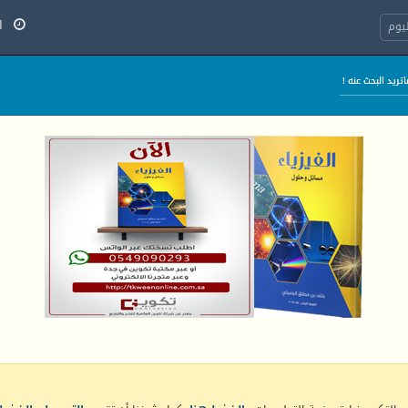
الج
يوم