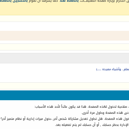
التكرم بزيارة صفحة التعليمـــات،
بالضغط هنا
. كما يشرفنا أن تقوم
بالتسجيل بالضغط 
م ، وأشياء مفيدة .....)
 صلاحية لدخول لهذه الصفحة. هذا قد يكون عائداً لأحد هذه الأسباب:
أدنى هذه الصفحة وحاول مرة أخرى.
دخول هذه الصفحة. هل تحاول تعديل مشاركة شخص آخر, دخول ميزات إدارية أو نظام متميز آخر؟
الإدارة بحظر حسابك , أو أن حسابك لم يتم تفعيله بعد.