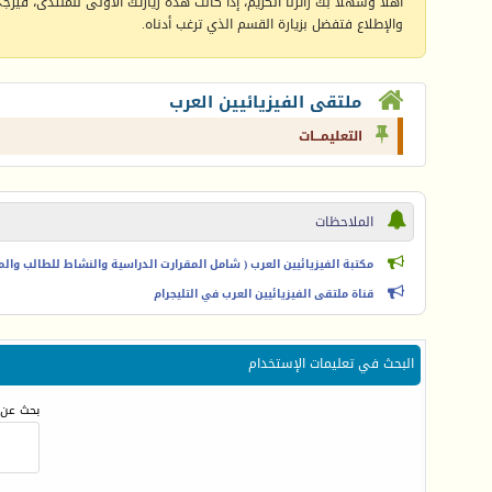
أهلا وسهلا بك زائرنا الكريم، إذا كانت هذه زيارتك الأولى للمنتدى، فيرجى 
والإطلاع فتفضل بزيارة القسم الذي ترغب أدناه.
ملتقى الفيزيائيين العرب
التعليمـــات
الملاحظات
مكتبة الفيزيائيين العرب ( شامل المقرارت الدراسية والنشاط للطالب والمعل
قناة ملتقى الفيزيائيين العرب في التليجرام
البحث في تعليمات الإستخدام
بحث عن 