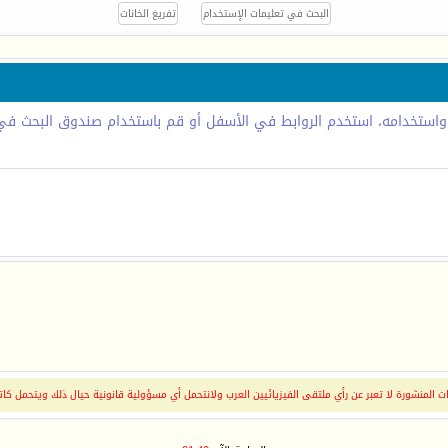
 واستخدامه، استخدم الروابط في الأسفل أو قم باستخدام صندوق البحث في 
 المنشورة لا تعبر عن رأي ملتقى الفيزيائيين العرب ولانتحمل أي مسؤولية قانونية حيال ذلك ويتحمل كات