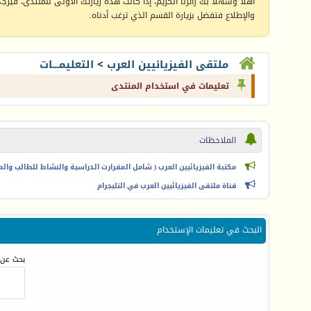
أهلا وسهلا بك زائرنا الكريم، إذا كانت هذه زيارتك الأولى للمنتدى، فيرجى 
والإطلاع فتفضل بزيارة القسم الذي ترغب أدناه.
ملتقى الفيزيائيين العرب
>
التعليمـــات
تعليمات في استخدام المنتدى
الملاحظات
مكتبة الفيزيائيين العرب ( شامل المقرارت الدراسية والنشاط للطالب والمعل
قناة ملتقى الفيزيائيين العرب في التليجرام
البحث في تعليمات الإستخدام
بحث عن 