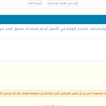
 واستخدامه، استخدم الروابط في الأسفل أو قم باستخدام صندوق البحث في 
 المنشورة لا تعبر عن رأي ملتقى الفيزيائيين العرب ولانتحمل أي مسؤولية قانونية حيال ذلك ويتحمل كات