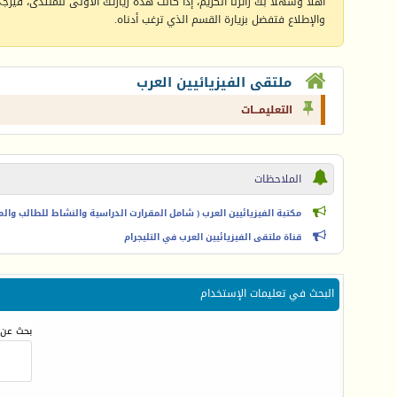
أهلا وسهلا بك زائرنا الكريم، إذا كانت هذه زيارتك الأولى للمنتدى، فيرجى 
والإطلاع فتفضل بزيارة القسم الذي ترغب أدناه.
ملتقى الفيزيائيين العرب
التعليمـــات
الملاحظات
مكتبة الفيزيائيين العرب ( شامل المقرارت الدراسية والنشاط للطالب والمعل
قناة ملتقى الفيزيائيين العرب في التليجرام
البحث في تعليمات الإستخدام
بحث عن 