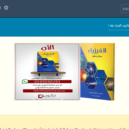
السب
يوم