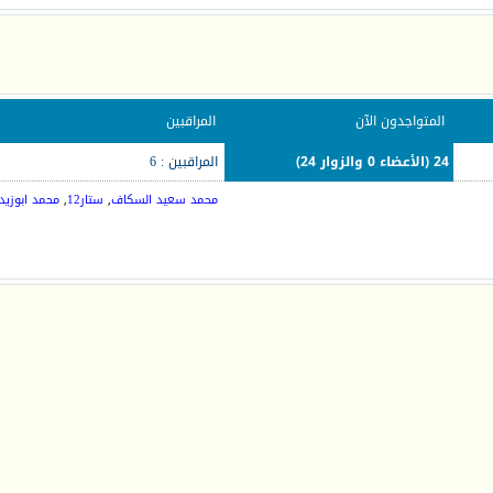
المتواجدون الآن
المراقبين
24 (الأعضاء 0 والزوار 24)
المراقبين : 6
محمد سعيد السكاف
,
ستار12
,
محمد ابوزيد