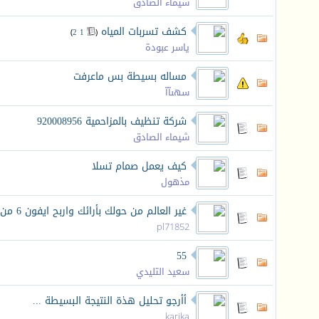
شيماء الصادق
كشف تسربات المياه
‏
)
2
1
(
ياسر عبودة
مساله بسيطة بس ماعرفت
سهىآآ
شركة تنظيف بالمزاحمية 920008956
شيماء الصادق
كيف يعمل صمام تسلا
مذهول
غير العالم من حولك بأرائك واربح ايفون 6 من ابسوس
pl71852
55
سعيد التليدي
أأرجو تحليل هذة النتيجة البسيطة ...
karika