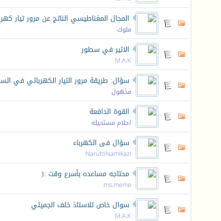
المجال المغناطيسي الناتج عن مرور تيار كهر
ملوك
الاثير في سطور
M.A.K
سؤال: طريقة مرور التيار الكهربائي في الس
مذهول
القوة الدافعة
احلام مستحيله
سؤال فى الكهرباء
NarutoNamikazi
محتاجه مساعده بأسرع وقت :(
ms.meme.
سوال خاص للاستاذ خلف الجميلي
M.A.K