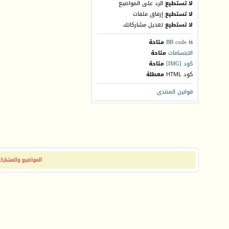
لا تستطيع
الرد على المواضيع
لا تستطيع
إرفاق ملفات
لا تستطيع
تعديل مشاركاتك
is
BB code
متاحة
الابتسامات
متاحة
كود [IMG]
متاحة
كود HTML
معطلة
قوانين المنتدى
المواضيع والمشاركات