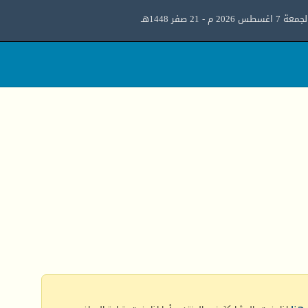
معة 7 اغسطس 2026 م - 21 صفر 1448هـ