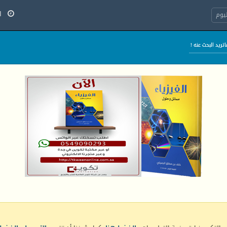
الج
يوم