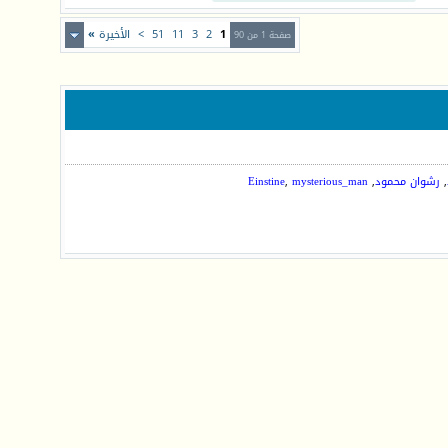
1
2
3
11
51
>
الأخيرة
»
صفحة 1 من 90
,
رشوان محمود
,
mysterious_man
,
Einstine