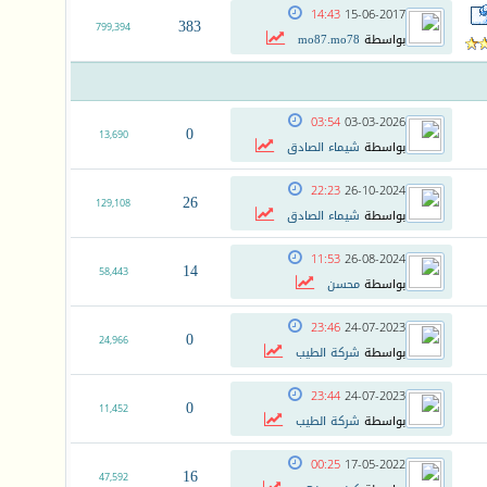
14:43
15-06-2017
383
799,394
بواسطة
mo87.mo78
03:54
03-03-2026
0
13,690
بواسطة
شيماء الصادق
22:23
26-10-2024
26
129,108
بواسطة
شيماء الصادق
11:53
26-08-2024
14
58,443
بواسطة
محسن
23:46
24-07-2023
0
24,966
بواسطة
شركة الطيب
23:44
24-07-2023
0
11,452
بواسطة
شركة الطيب
00:25
17-05-2022
16
47,592