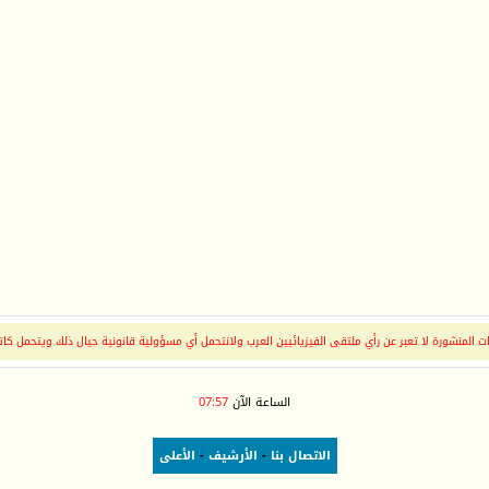
 المنشورة لا تعبر عن رأي ملتقى الفيزيائيين العرب ولانتحمل أي مسؤولية قانونية حيال ذلك ويتحمل كات
الساعة الآن
07:57
الاتصال بنا
-
الأرشيف
-
الأعلى