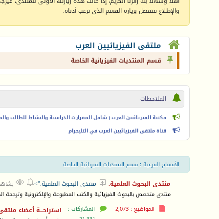
أهلا وسهلا بك زائرنا الكريم، إذا كانت هذه زيارتك الأولى للمنتدى، فيرجى 
والإطلاع فتفضل بزيارة القسم الذي ترغب أدناه.
ملتقى الفيزيائيين العرب
قسم المنتديات الفيزيائية الخاصة
الملاحظات
مكتبة الفيزيائيين العرب ( شامل المقرارت الدراسية والنشاط للطالب والمعل
قناة ملتقى الفيزيائيين العرب في التليجرام
الأقسام الفرعية
: قسم المنتديات الفيزيائية الخاصة



منتدى البحوث العلمية.
منتدى البحوث العلمية.">
يشاهده 115 
منتدى متخصص بالبحوث الفيزيائية والكتب المطبوعة والإلكترونية وترجمة الكت
المواضيع : 2,073
المشاركات :
استراحـــة أعضاء ملتقى 