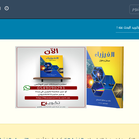
الج
يوم