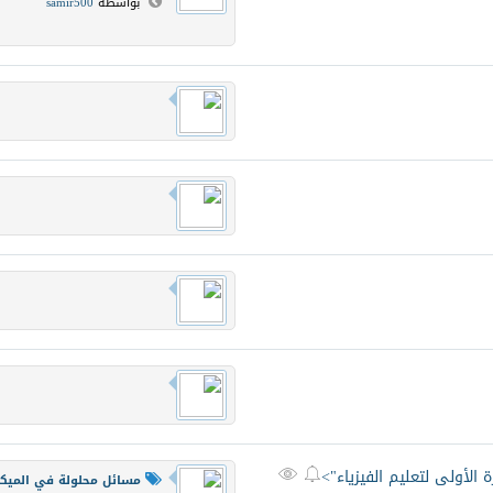
بواسطة
samir500
الأولى لتعليم الفيزياء">


مسائل محلولة في الميكا