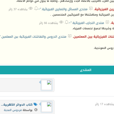
ين العرب كالترحيب بالأعضاء الجدد وإرشادهم ، وكتابة ما يجول في خواطر الأعضاء.



ن الفيزيائية.
منتدى المسائل والتمارين الفيزيائية.">
يشاهده 37 زائر
 الفيزيائية ومناقشتها مع الفيزيائيين المتخصصين. .



ة.
منتدى التجارب الفيزيائية.">
يشاهده 66 زائر
ة وشرحها لجميع تخصصات الفيزياء.

ت الفيزيائية بين المعلمين.
منتدى الدروس والنقاشات الفيزيائية بين المعلمين."
دروس النموذجية.
المنتدى
اهده 17 زائر
كتاب الدوائر الكهربية...
بواسطة
فردوس المحبة