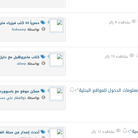

يشاهده 8 زائر
حصرياً 44 كتب فيزياء مترجمة...
بواسطة
Joshuasop

يشاهده 19 زائر
كتاب ماجروهيل مع دليل 
بواسطة
aldeep
لومات الدخول للمواقع البحثية">

ممكن موقع مع باسوورد لت
بواسطة
ذوالفقار علي حسي
سية">


يشاهده 12 زائر
أحدث إصدار من مجلة الفيز