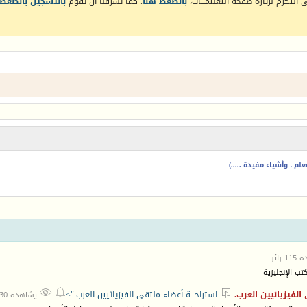
التكرم بزيارة صفحة التعليمـــات،
بالضغط هنا
. كما يشرفنا أن تقوم
بالتسجيل بالضغط 
م ، وأشياء مفيدة .....)
زائر
ب الإنجليزية



الفيزيائيين العرب.
استراحـــة أعضاء ملتقى الفيزيائيين العرب.">
يشاهده 230 زائر