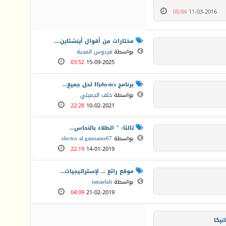
05:04
11-03-2016
مختارات من أقوال أينشتاين....
بواسطة
فردوس المحبة
03:52
15-09-2025
برنامج Hphysics لحل جميع...
بواسطة
خلف الجميلي
22:28
10-02-2021
ثالثا: " الطلاء بالنحاس...
بواسطة
electro al.ganname67
22:19
14-01-2019
موقع رائع ... لإستراتيجيات...
بواسطة
ismaelali
04:09
21-02-2019
نيكا