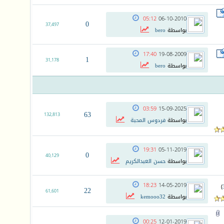
05:12
06-10-2010
0
37,497
بواسطة
bero
17:40
19-08-2009
1
31,178
بواسطة
bero
03:59
15-09-2025
63
132,813
بواسطة
فردوس المحبة
19:31
05-11-2019
0
40,129
بواسطة
حسن العبدالكريم
18:23
14-05-2019
)
22
61,601
بواسطة
kemooo32
00:25
12-01-2019