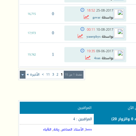
18:52
25-08-2017
0
16,715
بواسطة
gevar
00:11
10-08-2017
0
17,973
بواسطة
yaserphys
19:35
09-06-2017
1
19,742
بواسطة
4ran
1
2
3
11
>
الأخيرة
»
صفحة 1 من 15
 الآن
المراقبين
المراقبين : 4
bero
,
الأستاذ المحاضر
,
ربانة
,
الهَياء