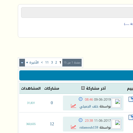
.....)
1
2
3
11
>
الأخيرة
»
صفحة 1 من 15
ييم
آخر مشاركة
مشاركات
المشاهدات
08:46
09-06-2019
0
31,831
بواسطة
خلف الجميلي
23:38
11-06-2017
12
360,655
بواسطة
ridamouh159