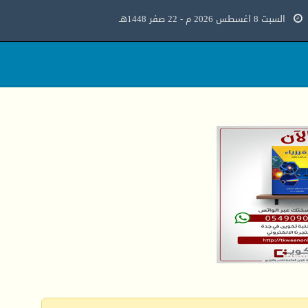
السبت 8 اغسطس 2026 م - 22 صفر 1448هـ