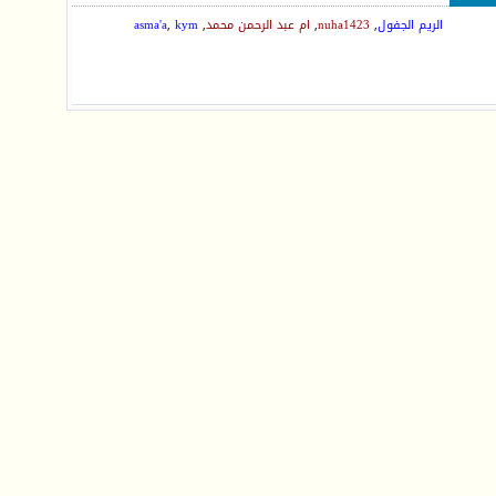
الريم الجفول
,
nuha1423
,
ام عبد الرحمن محمد
,
kym
,
asma'a