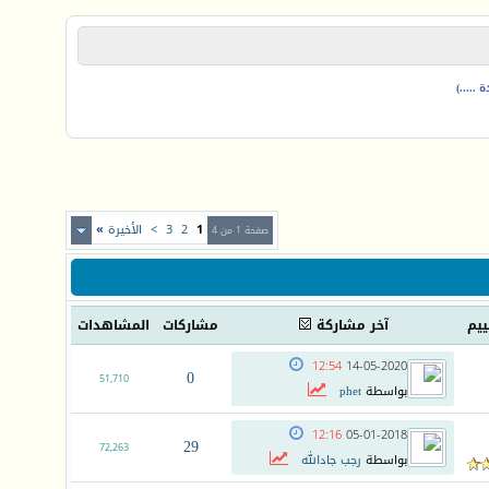
.....)
1
2
3
>
الأخيرة
»
صفحة 1 من 4
ييم
آخر مشاركة
مشاركات
المشاهدات
12:54
14-05-2020
0
51,710
بواسطة
phet
12:16
05-01-2018
29
72,263
بواسطة
رجب جادالله