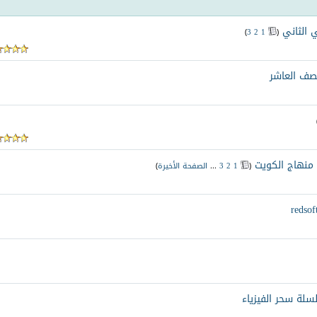
 الثاني
‏
)
3
2
1
(
لصف العاشر
منهاج الكويت
‏
(
1
2
3
...
الصفحة الأخيرة
)
لة سحر الفيزياء