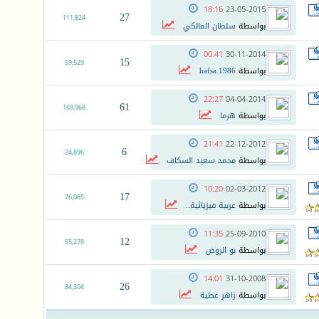
18:16
23-05-2015
27
111,824
بواسطة
سلطان المالكي
00:41
30-11-2014
15
59,529
بواسطة
hafsa.1986
22:27
04-04-2014
61
169,968
بواسطة
هرما
21:41
22-12-2012
6
24,896
بواسطة
محمد سعيد السكاف
10:20
02-03-2012
17
76,085
بواسطة
عربية فيزيائية..
11:35
25-09-2010
12
55,278
بواسطة
بو الروض
14:01
31-10-2008
26
84,304
بواسطة
زاهر عطية