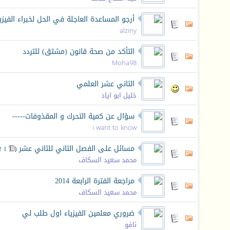
أرجو المساعدة العاجلة في الحل لخبراء الفيز
alziny
التأكد من صحة قانون (مشتق) للتردد
Moha98
الثاني عشر العلمي
خليل ابو اياد
سؤال عن كمية التحرك و المقذوفات-----
i want to know
مسائل على الفصل الثاني للثاني عشر
‏
2
1
(
محمد سعيد السكاف
مراجعة الفترة الرابعة 2014
محمد سعيد السكاف
ضروري معلمين الفيزياء اول طلب لي
نافو