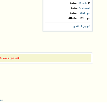
is
BB code
متاحة
الابتسامات
متاحة
كود [IMG]
متاحة
كود HTML
معطلة
قوانين المنتدى
المواضيع والمشاركات
jir