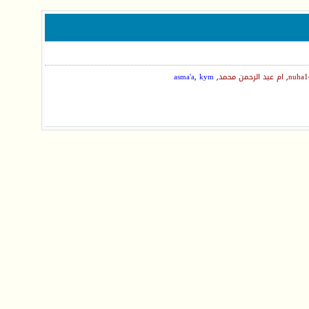
nuha1
,
ام عبد الرحمن محمد
,
kym
,
asma'a