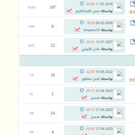
00:06
11-05-2018
197
16,993
بواسطة
حسن العبدالكريم
18:36
06-03-2009
0
1,660
بواسطة
kingstars18
20:32
12-07-2007
12
4,631
بواسطة
عادل الثبيتي
22:05
10-06-2022
10
116
بواسطة
كينج دمنهور
03:15
27-04-2020
1
25
بواسطة
محسن
03:13
27-04-2020
14
190
بواسطة
محسن
03:09
27-04-2020
4
140