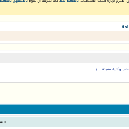
التكرم بزيارة صفحة التعليمـــات،
بالضغط هنا
. كما يشرفنا أن تقوم
بالتسجيل بالضغط 
امة
م ، وأشياء مفيدة .....)
التق