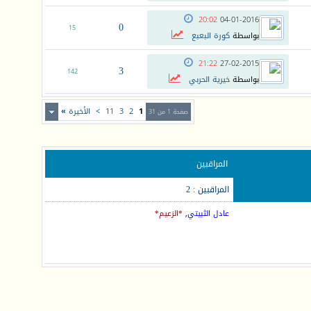
20:02
04-01-2016
0
15
بواسطة
كورة البعبع
21:22
27-02-2015
3
142
بواسطة
خيرية الحربي
1
2
3
11
>
الأخيرة
»
صفحة 1 من 31
المراقبين
المراقبين : 2
عادل الثبيتي
,
*الزعيم*