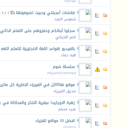
harrab
فلاشات أعجبتني وحبيت تشوفونها
‏
..
3
2
1
(
شموس المجد
سجلوا أبنائكم وحفزوهم على التعلم الذاتي
ناصر اللحياني
بالفيديو )قواعد اللغة الانجليزية لتتعلم اللغه 
هبه حماد
سلسلة شوم
mkyamohammed
موقع هااااائل في الفيزياء النظرية كل ماتري
صديق الفيزياء
زهرة الاوركيدا عبقرية التنكر والمحاكاة في ع
مجرد مسلم
افضل 10 مواقع للفزياء
phybox