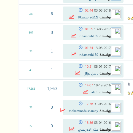
02:44
03-03-2018
6
283
بواسطة
هشام محمد18
01:55
13-06-2017
8
307
بواسطة
ridamouh159
01:54
13-06-2017
1
30
بواسطة
ridamouh159
10:51
08-01-2017
1
43
بواسطة
باسل غزال
14:07
18-12-2016
1,960
17,262
بواسطة
ali55
17:38
31-08-2016
0
33
بواسطة
mohammadalsharaby
16:56
03-04-2016
0
22
بواسطة
علاء الادريسي