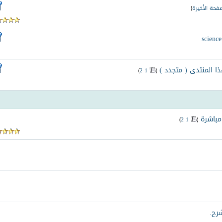
صفحة الأخيرة
)
 المنتدى ( متجدد )
‏
)
2
1
(
مباشرة
‏
)
2
1
(
شرح.