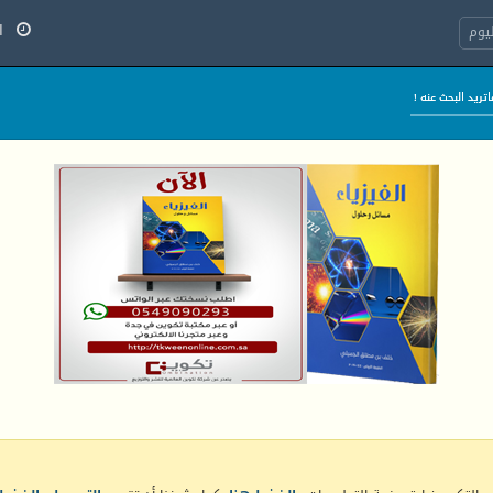
الج
يوم