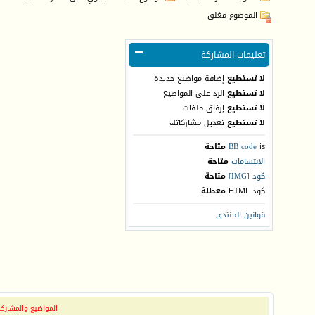
الموضوع مغلق
تعليمات المشاركة
لا تستطيع
إضافة مواضيع جديدة
لا تستطيع
الرد على المواضيع
لا تستطيع
إرفاق ملفات
لا تستطيع
تعديل مشاركاتك
is
BB code
متاحة
الابتسامات
متاحة
كود [IMG]
متاحة
كود HTML
معطلة
قوانين المنتدى
المواضيع والمشاركات