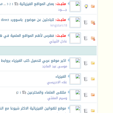
مثبــت:
بعض المواقع الفيزيائية
‏
(
1
2
3
...
ال
جـــــــود
مثبــت:
للباحثين عن موضوع :باسوورد science direct
kingstars18
مثبــت:
فهرس لأهم المواقع العلمية في هذا
عادل الثبيتي
اكبر موقع عربي لتحميل كتب الفيزياء بروابط 
موسى عبد الماجد
الفيزياء
علاء الادريسي
ملتقى العلماء والمخترعين
‏
)
2
1
(
وسيم المفتي
موقع للقوانين الفيزيائية الاكثر شيوعا مع ال