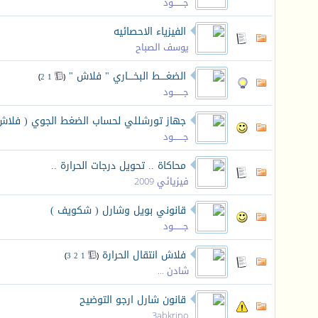
جـــــــود
الفيزياء الاحصائيه
يوسف الصباح
الضغــــط البخــــاري " فلاش "
‏
)
2
1
(
جـــــــود
جهاز تورشللي لحساب الضغط الجوي ( فلاش
جـــــــود
محاكاة .. تحويل درجات الحرارة ..
فيزيائي 2009
قانوني بويل وشارل ( شكويف )
جـــــــود
فلاش انتقال الحرارة
‏
)
3
2
1
(
شادن ...
قانون شارل ارجو التوضيح
3abkrino