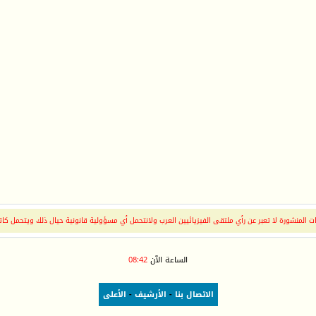
 المنشورة لا تعبر عن رأي ملتقى الفيزيائيين العرب ولانتحمل أي مسؤولية قانونية حيال ذلك ويتحمل كات
الساعة الآن
08:42
الاتصال بنا
-
الأرشيف
-
الأعلى