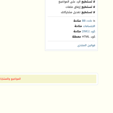
لا تستطيع
الرد على المواضيع
لا تستطيع
إرفاق ملفات
لا تستطيع
تعديل مشاركاتك
is
BB code
متاحة
الابتسامات
متاحة
كود [IMG]
متاحة
كود HTML
معطلة
قوانين المنتدى
المواضيع والمشاركات