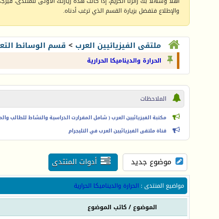
أهلا وسهلا بك زائرنا الكريم، إذا كانت هذه زيارتك الأولى للمنتدى، فيرجى 
والإطلاع فتفضل بزيارة القسم الذي ترغب أدناه.
ملتقى الفيزيائيين العرب
>
قسم الوسائط التعل
الحرارة والديناميكا الحرارية
الملاحظات
مكتبة الفيزيائيين العرب ( شامل المقرارت الدراسية والنشاط للطالب والمعل
قناة ملتقى الفيزيائيين العرب في التليجرام
موضوع جديد
أدوات المنتدى
مواضيع المنتدى
:
الحرارة والديناميكا الحرارية
الموضوع
/
كاتب الموضوع