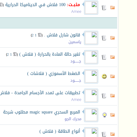
مثبــت:
100 فلاش في الديناميكا الحرارية
‏
(
Amee
قانون شارل فلاش .
‏
)
2
1
(
ياسمين
تغير حالة المادة بالحرارة ( فلاش )
‏
)
2
1
(
جـــــــود
الضغط الأسموزي ( فلاشات )
جـــــــود
تطبيقات على تمدد الأجسام الجامدة - فلاش
Amee
المربع السحري magic square مطلوب شرحة
محرك الجو
أنواع الطاقة ( فلاش )