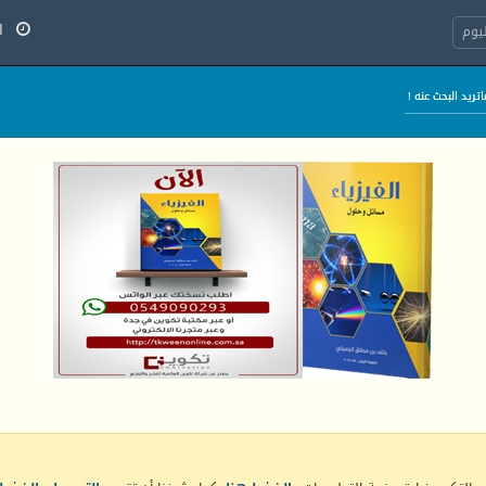
الج
يوم