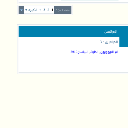
1
2
3
>
الأخيرة
»
صفحة 1 من 7
المراقبين
المراقبين : 3
ام النووووون
,
الحارث
,
البيلسان2010