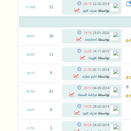
04:13
22-02-2014
51
171,456
بواسطة
محرك الجو
18:15
23-01-2020
10
84,814
بواسطة
ismaheel
22:05
14-11-2015
11
40,000
بواسطة
هويدا
21:35
02-11-2014
9
39,112
بواسطة
حازم مبارك
23:17
04-03-2014
41
85,764
بواسطة
فراشة السماء
19:25
28-02-2014
0
18,477
بواسطة
محرك الجو
00:26
24-02-2014
5
21,755