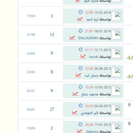
بواسطة
محرك الجو
12:05
13-02-2014
1
19,504
بواسطة
ثريا احمد
21:07
18-01-2014
13
37,788
بواسطة
DALIADODO
21:11
12-11-2013
9
22,406
بواسطة
harrab
13:45
26-09-2013
8
22,983
بواسطة
حسان ايت
15:24
13-05-2013
8
24,161
بواسطة
محمود حجاج
23:29
03-04-2013
27
54,681
بواسطة
اثير المومني
20:26
17-01-2013
2
19,098
بواسطة
3abkrino