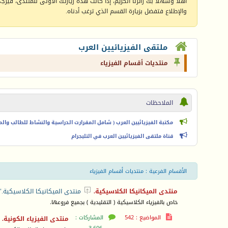
أهلا وسهلا بك زائرنا الكريم، إذا كانت هذه زيارتك الأولى للمنتدى، فيرجى 
والإطلاع فتفضل بزيارة القسم الذي ترغب أدناه.
ملتقى الفيزيائيين العرب
منتديات أقسام الفيزياء
الملاحظات
مكتبة الفيزيائيين العرب ( شامل المقرارت الدراسية والنشاط للطالب والمعل
قناة ملتقى الفيزيائيين العرب في التليجرام
الأقسام الفرعية
: منتديات أقسام الفيزياء

منتدى الميكانيكا الكلاسيكية.
منتدى الميكانيكا الكلاسيكية."
خاص بالفيزياء الكلاسيكية ( التقليدية ) بجميع فروعها.
المواضيع : 542
المشاركات :
منتدى الفيزياء الكونية.