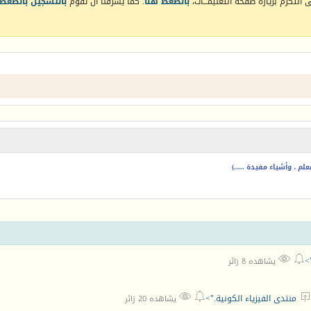
التكرم بزيارة صفحة التعليمـــات،
بالضغط هنا
. كما يشرفنا أن تقوم
بالتسجيل بالضغط 
م ، وأشياء مفيدة .....)


>
يشاهده 8 زائر



منتدى الفيزياء الكونية.">
يشاهده 20 زائر