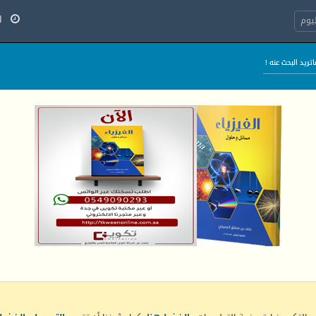
الج
يوم