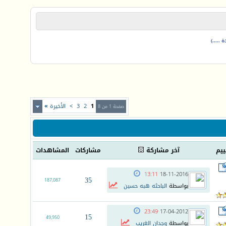
.....)
1
2
3
>
الأخيرة
»
صفحة 1 من 8
ييم
آخر مشاركة
مشاركات
المشاهدات
13:11
18-11-2016
35
187,087
بواسطة
الباحثه هبه حسين
23:49
17-04-2012
15
49,950
بواسطة
وجدان الغريب