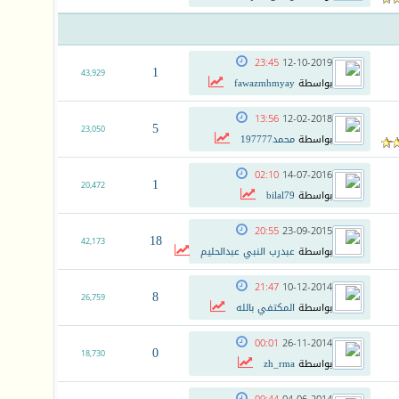
23:45
12-10-2019
1
43,929
بواسطة
fawazmhmyay
13:56
12-02-2018
5
23,050
بواسطة
محمد197777
02:10
14-07-2016
1
20,472
بواسطة
bilal79
20:55
23-09-2015
18
42,173
بواسطة
عبدرب النبي عبدالحليم
21:47
10-12-2014
8
26,759
بواسطة
المكتفي بالله
00:01
26-11-2014
0
18,730
بواسطة
zh_rma