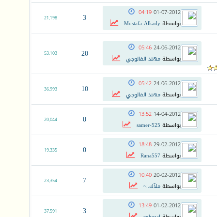
04:19
01-07-2012
3
21,198
بواسطة
Mostafa Alkady
05:46
24-06-2012
20
53,103
بواسطة
مهند الفالوجي
05:42
24-06-2012
10
36,993
بواسطة
مهند الفالوجي
13:52
14-04-2012
0
20,044
بواسطة
samer-525
18:48
29-02-2012
0
19,335
بواسطة
Rana557
10:40
20-02-2012
7
23,354
بواسطة
ملآك..~
13:49
01-02-2012
3
37,591
بواسطة
eghzaal