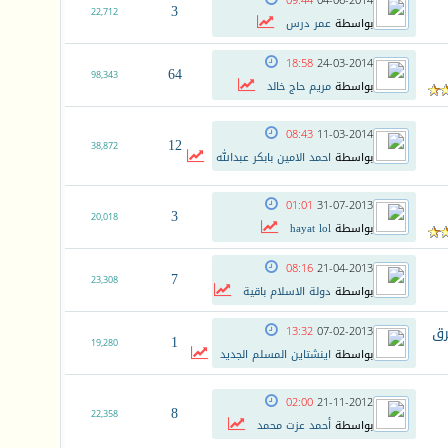
09:44
04-06-2014
3
22,712
بواسطة
عمر درس
18:58
24-03-2014
64
98,343
بواسطة
مريم حاج خالد
08:43
11-03-2014
12
38,872
بواسطة
احمد الامين بابكر عبدالله
01:01
31-07-2013
3
20,018
بواسطة
hayat lol
08:16
21-04-2013
7
23,308
بواسطة
دولة الاسلام باقية
13:32
07-02-2013
1
19,280
بواسطة
اينشتاين المسلم الجديد
02:00
21-11-2012
8
22,358
بواسطة
أحمد عزت محمد