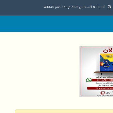
السبت 8 اغسطس 2026 م - 22 صفر 1448هـ