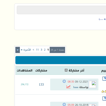
.....)
1
2
3
11
>
الأخيرة
»
صفحة 1 من 28
ييم
آخر مشاركة
مشاركات
المشاهدات
08:35
09-12-2021
133
296,172
بواسطة
haaa
05:09
26-10-2018