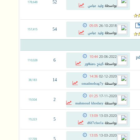
52
178,648
بواسطة
وليد عباس
05:05
26-10-2018
54
157,415
بواسطة
وليد عباس
10:44
20-06-2022
6
110,028
بواسطة
كينج دمنهور
14:36
02-12-2020
14
38,183
بواسطة
omadmelrag7y
01:25
17-11-2020
2
19,504
بواسطة
mahmoud khodary
13:09
13-03-2020
5
19,223
بواسطة
d6f7cfee1a
13:05
13-03-2020
5
17,739