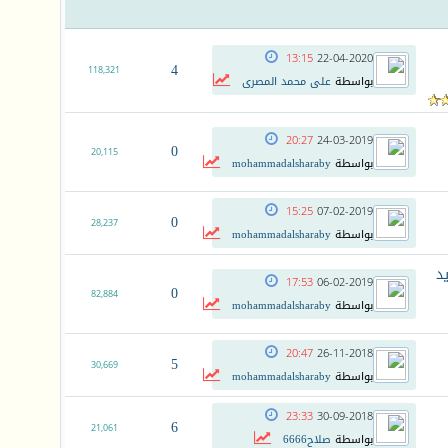
13:15
22-04-2020
4
118,321
بواسطة
على محمد المصرى
20:27
24-03-2019
0
20,115
بواسطة
mohammadalsharaby
15:25
07-02-2019
0
28,237
بواسطة
mohammadalsharaby
Thomas C العديد
17:53
06-02-2019
0
82,884
بواسطة
mohammadalsharaby
20:47
26-11-2018
5
30,669
بواسطة
mohammadalsharaby
23:33
30-09-2018
6
21,061
بواسطة
صلاح6666