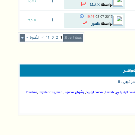
1
17,703
بواسطة
M.A.K
19:16
05-07-2017
1
21,160
بواسطة
كاتيون
1
2
3
11
>
الأخيرة
»
صفحة 1 من 33
لمراقبين
مراقبين : 6
ند الزهراني
,
harrab
,
محمد ابوزيد
,
رشوان محمود
,
mysterious_man
,
Einstine