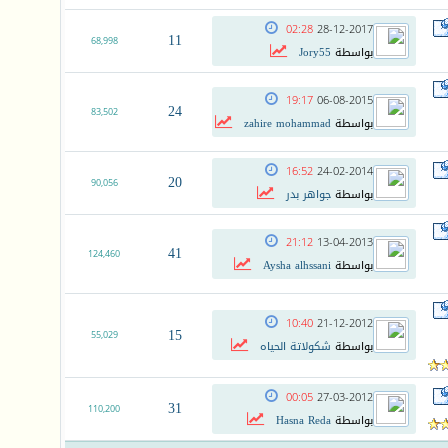
02:28
28-12-2017
11
68,998
بواسطة
Jory55
19:17
06-08-2015
24
83,502
بواسطة
zahire mohammad
16:52
24-02-2014
20
90,056
بواسطة
جواهر بدر
21:12
13-04-2013
41
124,460
بواسطة
Aysha alhssani
10:40
21-12-2012
15
55,029
بواسطة
شكولاتة الحياه
00:05
27-03-2012
31
110,200
بواسطة
Hasna Reda