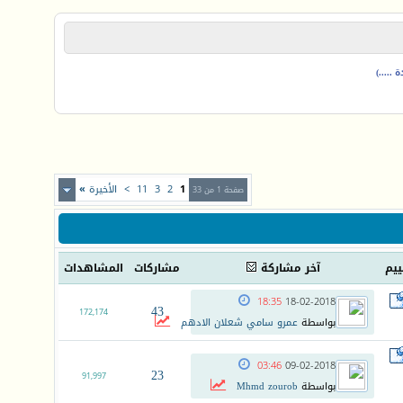
.....)
1
2
3
11
>
الأخيرة
»
صفحة 1 من 33
ييم
آخر مشاركة
مشاركات
المشاهدات
18:35
18-02-2018
43
172,174
بواسطة
عمرو سامي شعلان الادهم
03:46
09-02-2018
23
91,997
بواسطة
Mhmd zourob