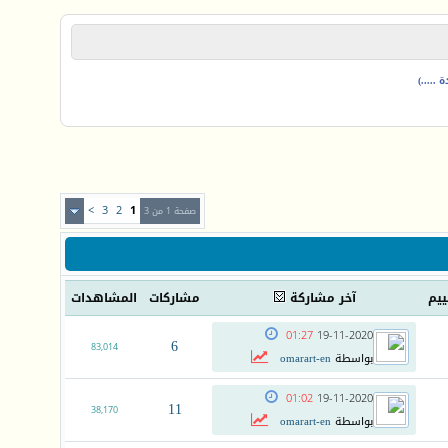
.....)
>
3
2
1
صفحة 1 من 3
ييم
آخر مشاركة
مشاركات
المشاهدات
01:27
19-11-2020
6
83,014
بواسطة
omarart-en
01:02
19-11-2020
11
38,170
بواسطة
omarart-en