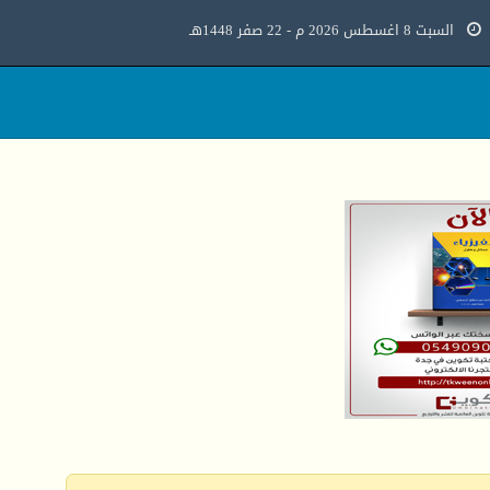
السبت 8 اغسطس 2026 م - 22 صفر 1448هـ