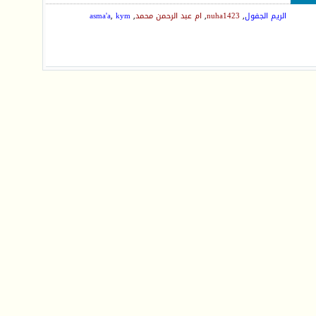
الريم الجفول
,
nuha1423
,
ام عبد الرحمن محمد
,
kym
,
asma'a