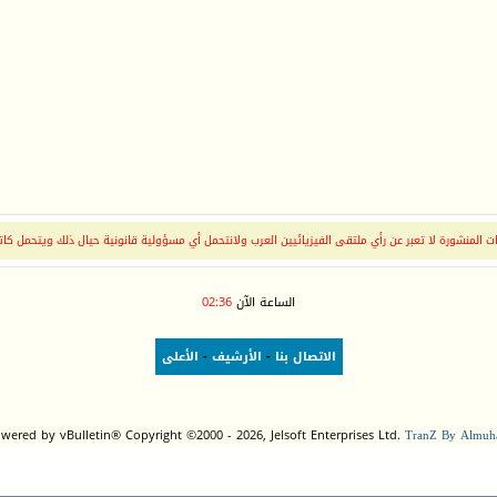
 المنشورة لا تعبر عن رأي ملتقى الفيزيائيين العرب ولانتحمل أي مسؤولية قانونية حيال ذلك ويتحمل كات
الساعة الآن
02:36
الاتصال بنا
-
الأرشيف
-
الأعلى
wered by vBulletin® Copyright ©2000 - 2026, Jelsoft Enterprises Ltd.
TranZ By Almuha