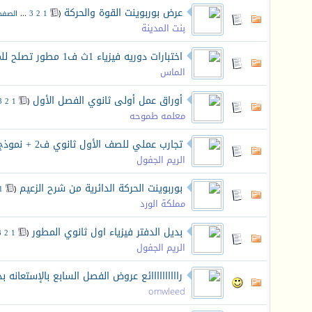
عرض بوربوينت القوة والحركة
‏
(
1
2
3
...
الصفح
بنت المدينة
اختبارات دوريه فيزياء 1ث ف1 مطور تصلح للمراجعه
الماس
أوراق عمل أولى ثانوي الفصل الأول
‏
3
2
1
(
معلمه طموحه
تجارب عملي للصف الأول ثانوي ف2 + نموذج الاجابة
الريم الجفول
بوربوينت الحركة الدائرية من شرح الزعيم
‏
1
(
مملكة الورد
بديل الدفتر فيزياء اول ثانوي المطور
‏
3
2
1
(
الريم الجفول
راااااااااائع عروض الفصل السابع بالإستعا
omwleed