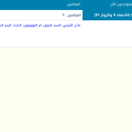
متواجدون الآن
المراقبين
ر 91)
المراقبين : 9
عادل الثبيتي
,
السيد فاروق
,
ام النووووون
,
الحارث
,
الريم ال