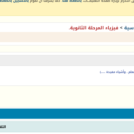
التكرم بزيارة صفحة التعليمـــات،
بالضغط هنا
. كما يشرفنا أن تقوم
بالتسجيل بالضغط 
سية
>
فيزياء المرحلة الثانوية.
م ، وأشياء مفيدة .....)
التق