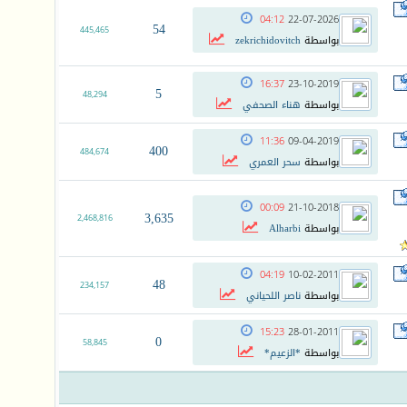
04:12
22-07-2026
54
445,465
بواسطة
zekrichidovitch
16:37
23-10-2019
5
48,294
بواسطة
هناء الصحفي
11:36
09-04-2019
400
484,674
بواسطة
سحر العمري
00:09
21-10-2018
3,635
2,468,816
بواسطة
Alharbi
04:19
10-02-2011
48
234,157
بواسطة
ناصر اللحياني
15:23
28-01-2011
0
58,845
بواسطة
*الزعيم*