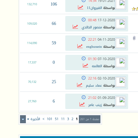
14:34
19-01-2021
106
132,710
بواسطة
القيروان11
00:48
17-12-2020
66
109,020
بواسطة
منصور الخالدي
22:21
04-11-2020
59
114,090
بواسطة
enghussein
01:30
07-10-2020
0
17,337
بواسطة
العالمه
22:16
02-10-2020
25
70,132
بواسطة
عماد سليم
21:02
01-09-2020
6
27,760
بواسطة
زينب عامر
1
2
3
11
51
101
>
الأخيرة
»
صفحة 1 من 261