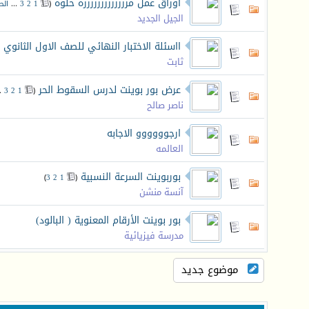
اوراق عمل مررررررررررررره حلوه
‏
(
1
2
3
...
الص
الجيل الجديد
ااسئلة الاختبار النهائي للصف الاول الثانوي
ثابت
عرض بور بوينت لدرس السقوط الحر
‏
..
3
2
1
(
ناصر صالح
ارجوووووو الاجابه
العالمه
بوربوينت السرعة النسبية
‏
)
3
2
1
(
آنسة منشن
بور بوينت الأرقام المعنوية ( البالود)
مدرسة فيزيائية
موضوع جديد