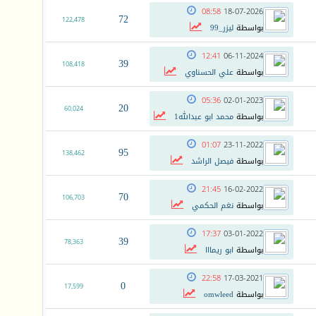
08:58
18-07-2026
72
122,478
بواسطة
ليزر_99
12:41
06-11-2024
39
108,418
بواسطة
علي الحسناوي
05:36
02-01-2023
20
60,024
بواسطة
محمد ابو عبدالله1
01:07
23-11-2022
95
138,462
بواسطة
فيصل الراشد
21:45
16-02-2022
70
106,703
بواسطة
نغم الحكمي
17:37
03-01-2022
39
78,363
بواسطة
ابو ريمااا
22:58
17-03-2021
0
17,599
بواسطة
omwleed