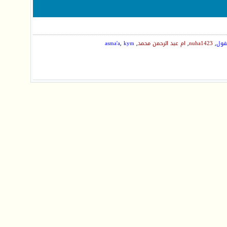
جفول
,
nuha1423
,
ام عبد الرحمن محمد
,
kym
,
asma'a