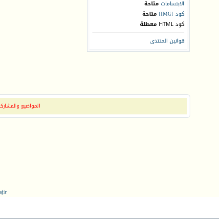
الابتسامات
متاحة
كود [IMG]
متاحة
كود HTML
معطلة
قوانين المنتدى
المواضيع والمشاركات
jir