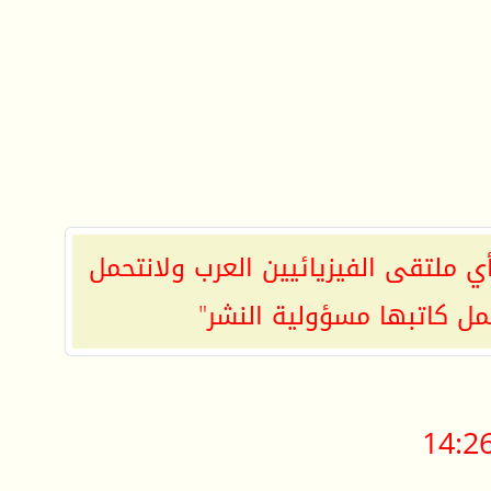
ي ملتقى الفيزيائيين العرب ولانتحمل
مل كاتبها مسؤولية النشر"
14:2