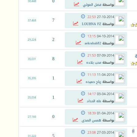
0
30,448
بواسطة
فضل المولي
22:53
27-10-2014
7
37,468
بواسطة
LOUBNA FZ
13:15
04-10-2014
2
29,224
بواسطة
aekrabah82
ة
21:53
07-09-2014
8
35,031
بواسطة
محب بلاده
11:13
11-04-2014
1
35,395
بواسطة
رباح حميده
14:17
03-04-2014
1
25,034
بواسطة
طه الحداد
18:39
01-04-2014
0
27,166
بواسطة
همس الصدى
23:08
27-03-2014
5
31,222