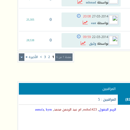
بواسطة
mhmad
20:08
27-03-2014
0
25,305
بواسطة
east
09:59
22-03-2014
0
28,538
بواسطة
وثيق
1
2
3
>
الأخيرة
»
صفحة 1 من 6
المراقبين
المراقبين : 5
الريم الجفول
,
nuha1423
,
ام عبد الرحمن محمد
,
kym
,
asma'a